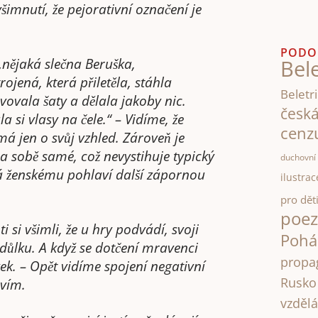
všimnutí, že pejorativní označení je
PODO
„nějaká slečna Beruška,
Bele
ená, která přiletěla, stáhla
Beletri
avovala šaty a dělala jakoby nic.
česk
 si vlasy na čele.“ – Vidíme, že
cenz
má jen o svůj vzhled. Zároveň je
 na sobě samé, což nevystihuje typický
duchovní 
vá ženskému pohlaví další zápornou
ilustrac
pro dět
poez
i si všimli, že u hry podvádí, svoji
Pohá
 důlku. A když se dotčení mravenci
propa
vek. – Opět vidíme spojení negativní
Rusko
avím.
vzdělá