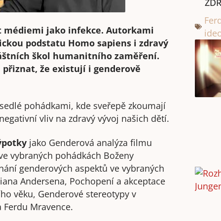
ZDR
Fer
t médiemi jako infekce. Autorkami
ide
ogickou podstatu Homo sapiens i zdravý
áštních škol humanitního zaměření.
řiznat, že existují i genderově
osedlé pohádkami, kde sveřepě zkoumají
negativní vliv na zdravý vývoj našich dětí.
ýpotky
jako Genderová analýza filmu
 ve vybraných pohádkách Boženy
nání genderových aspektů ve vybraných
iana Andersena, Pochopení a akceptace
ího věku, Genderové stereotypy v
a Ferdu Mravence.