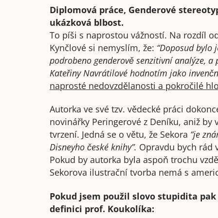
Diplomová práce, Genderové stereotyp
ukázková blbost.
To píši s naprostou vážností. Na rozdíl o
Kynčlové si nemyslím, že:
“Doposud bylo j
podrobeno genderově senzitivní analýze, a 
Kateřiny Navrátilové hodnotím jako invenční
naprosté nedovzdělanosti a pokročilé hlo
Autorka ve své tzv. vědecké práci dokonce
novinářky Peringerové z Deníku, aniž by 
tvrzení. Jedná se o větu, že Sekora
“je zná
Disneyho české knihy”.
Opravdu bych rád vě
Pokud by autorka byla aspoň trochu vzděl
Sekorova ilustrační tvorba nemá s amer
Pokud jsem použil slovo stupidita pak 
definici prof. Koukolíka: