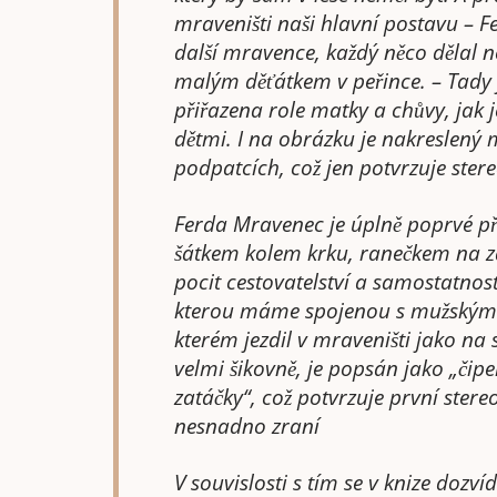
mraveništi naši hlavní postavu – 
další mravence, každý něco dělal ne
malým děťátkem v peřince. – Tady j
přiřazena role matky a chůvy, jak 
dětmi. I na obrázku je nakreslený 
podpatcích, což jen potvrzuje ster
Ferda Mravenec je úplně poprvé př
šátkem kolem krku, ranečkem na z
pocit cestovatelství a samostatnost
kterou máme spojenou s mužským p
kterém jezdil v mraveništi jako na
velmi šikovně, je popsán jako „čip
zatáčky“, což potvrzuje první stere
nesnadno zraní
V souvislosti s tím se v knize dozv