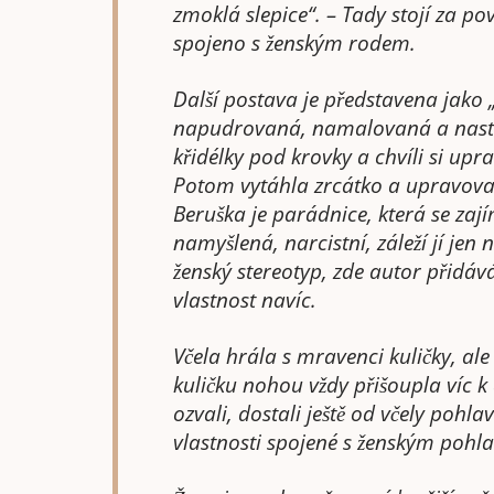
zmoklá slepice“. – Tady stojí za po
spojeno s ženským rodem.
Další postava je představena jako 
napudrovaná, namalovaná a nastroj
křidélky pod krovky a chvíli si upr
Potom vytáhla zrcátko a upravovala
Beruška je parádnice, která se zají
namyšlená, narcistní, záleží jí jen
ženský stereotyp, zde autor přidá
vlastnost navíc.
Včela hrála s mravenci kuličky, ale t
kuličku nohou vždy přišoupla víc k
ozvali, dostali ještě od včely pohla
vlastnosti spojené s ženským pohl