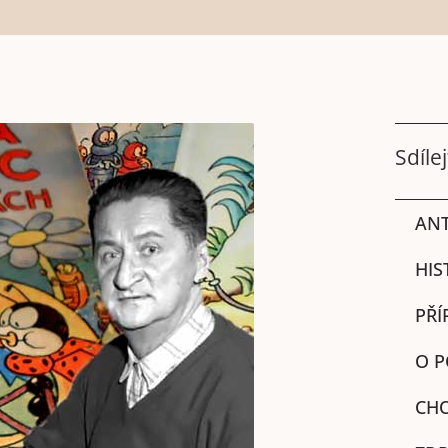
Sdílej
ANT
HIS
PŘÍ
O P
CHO