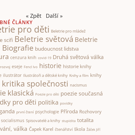
« Zpět
Další »
BNÉ ČLÁNKY
trie pro děti
Beletrie pro mládež
Beletrie světová
Beletrie
e scifi
Biografie
á
budoucnost lidstva
ura
Druhá světová válka
cenzura knih
covid-19
historie
historie knihy
eseje
rozvoj
Fencl Ivo
knihy
e
ilustrátor
Ilustrátoři a dětské knihy
Knihy a film
kritika společnosti
i
nacismus
ie klasická
poezie současná
Poezie pro děti
dky pro děti
politika
povidky
ganda
Příroda
Rozhovory
psychologie
první čtení
totalita
socialismus
Spisovatelé a knihy
stupidita
válka
vání,
Čapek Karel
škola
čtenářství
Žáček Jiří