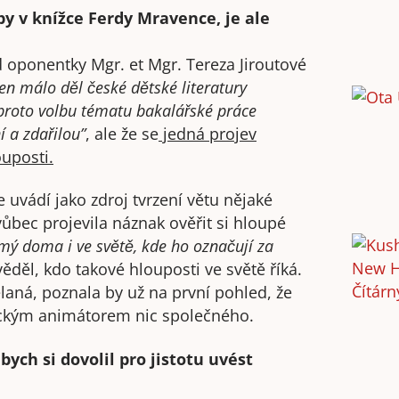
y v knížce Ferdy Mravence, je ale
d oponentky Mgr. et Mgr. Tereza Jiroutové
en málo děl české dětské literatury
proto volbu tématu bakalářské práce
 a zdařilou”
, ale že se
jedná projev
uposti.
 uvádí jako zdroj tvrzení větu nějaké
vůbec projevila náznak ověřit si hloupé
mý doma i ve světě, kde ho označují za
děl, kdo takové hlouposti ve světě říká.
aná, poznala by už na první pohled, že
ickým animátorem nic společného.
bych si dovolil pro jistotu uvést