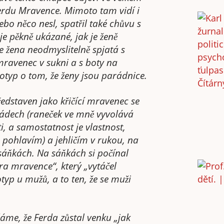
Ferdu Mravence. Mimoto tam vidí i
bo něco nesl, spatřil také chůvu s
e pěkně ukázané, jak je ženě
je žena neodmyslitelně spjatá s
mravenec v sukni a s boty na
eotyp o tom, že ženy jsou parádnice.
edstaven jako křičící mravenec se
ádech (raneček ve mně vyvolává
i, a samostatnost je vlastnost,
ohlavím) a jehličím v rukou, na
 sáňkách. Na sáňkách si počínal
era mravence“, který „vytáčel
otyp u mužů, a to ten, že se muži
ídáme, že Ferda zůstal venku „jak