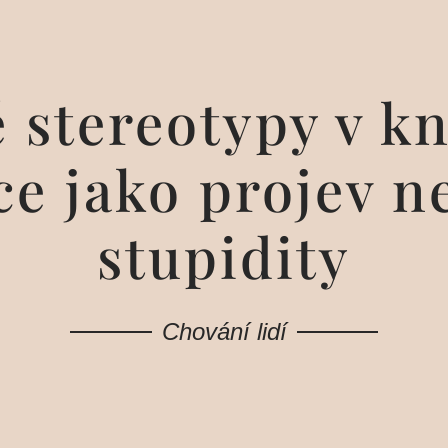
 stereotypy v kn
e jako projev n
stupidity
Chování lidí