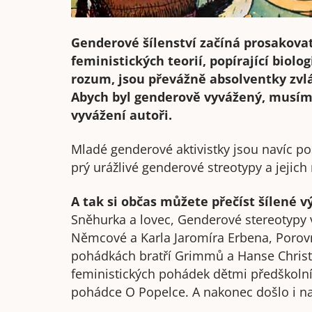
Genderové šílenství začíná prosakova
feministických teorií, popírající biol
rozum, jsou převážně absolventky zvl
Abych byl genderově vyvážený, musím p
vyvážení autoři.
Mladé genderové aktivistky jsou navíc p
prý urážlivé genderové streotypy a jejich 
A tak si občas můžete přečíst šílené v
Sněhurka a lovec, Genderové stereotypy
Němcové a Karla Jaromíra Erbena, Porov
pohádkách bratří Grimmů a Hanse Christ
feministických pohádek dětmi předškoln
pohádce O Popelce. A nakonec došlo i n