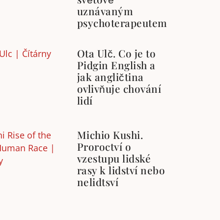
uznávaným
psychoterapeutem
Ota Ulč. Co je to
Pidgin English a
jak angličtina
ovlivňuje chování
lidí
Michio Kushi.
Proroctví o
vzestupu lidské
rasy k lidství nebo
nelidtsví