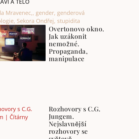
AVÍ A TĚLO
da Mravenec,
,
gender
,
genderová
ologie
,
Sekora Ondřej
,
stupidita
Overtonovo okno.
Jak uzákonit
nemožné.
Propaganda,
manipulace
Rozhovory s C.G.
Jungem.
Nejslavnější
rozhovory se
světově