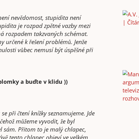
 není nevědomost, stupidita není
upidita je rozpad zpětné vazby mezi
ná rozpadem takzvaných schémat.
 určené k řešení problémů. Jenže
ulosti vůbec nemusí být úspěšné při
plomky a buďte v klidu ))
 se při čtení knížky seznamujeme. Jde
 čehož můžeme vyvodit, že byl
el sám. Přitom to je malý chlapec,
rávě tento chlapec objeví ve velkém