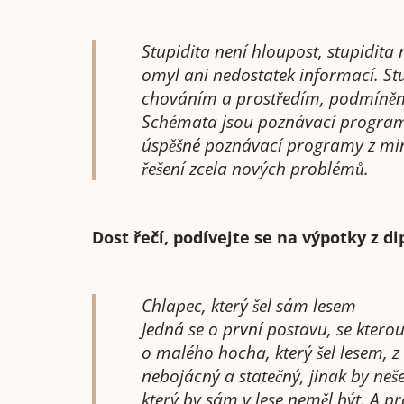
Stupidita není hloupost, stupidita
omyl ani nedostatek informací. St
chováním a prostředím, podmíně
Schémata jsou poznávací programy
úspěšné poznávací programy z min
řešení zcela nových problémů.
Dost řečí, podívejte se na výpotky z di
Chlapec, který šel sám lesem
Jedná se o první postavu, se kterou
o malého hocha, který šel lesem, z
nebojácný a statečný, jinak by neš
který by sám v lese neměl být. A p