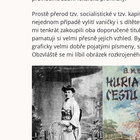
Prostě přerod tzv. socialistické v tzv. ka
nejednom případě vylití vaničky i s dítě
mi tenkrát zakoupili oba doporučené titul
pamatuji si velmi přesně jejich vzhled. B
graficky velmi dobře pojatými písmeny, s
Obzvláště se mi líbil obrázek rozkrojenéh