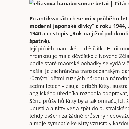
Po antikvariátech se mi v průběhu le
moderní japonské dívky“ z roku 1944, „
1940 a cestopis „Rok na jižní polokouli
špatně).
Její příběh maorského děvčátka Hurii mne
hrdinkou je malé děvčátko z Nového Zé
podle staré maorské pohádky se vydá v 
našla. Je zachráněna transoceánským pa
různými dětmi různých národů a národno
sedmi letech – zaujal příběh Kitty, austr
anglického úředníka rozhodla adoptovat, o
Série průšvihů Kitty byla tak omračujíc
upustila a Kitty vezla zpět do australskéh
tehdy ovšem za žádné průšvihy nepovažov
a moje sympatie ke Kitty vzrůstaly každo