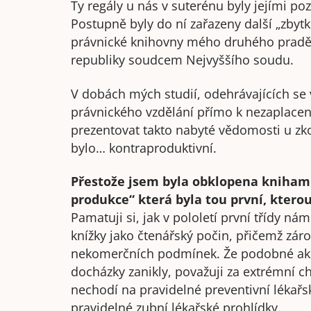
Ty regály u nás v suterénu byly jejími poz
Postupně byly do ní zařazeny další „zby
právnické knihovny mého druhého praděde
republiky soudcem Nejvyššího soudu.
V dobách mých studií, odehrávajících se v
právnického vzdělání přímo k nezaplace
prezentovat takto nabyté vědomosti u zk
bylo… kontraproduktivní.
Přestože jsem byla obklopena knihami
produkce“ která byla tou první, kterou
Pamatuji si, jak v pololetí první třídy ná
knížky jako čtenářský počin, přičemž záro
nekomerčních podmínek. Že podobné akce
docházky zanikly, považuji za extrémní chy
nechodí na pravidelné preventivní lékařs
pravidelné zubní lékařské prohlídky.