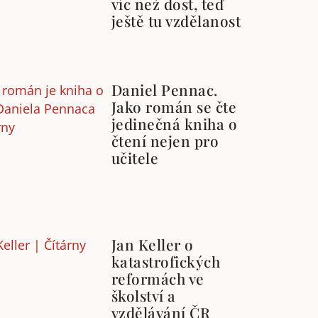
víc než dost, teď
ještě tu vzdělanost
Daniel Pennac.
Jako román se čte
jedinečná kniha o
čtení nejen pro
učitele
Jan Keller o
katastrofických
reformách ve
školství a
vzdělávání ČR