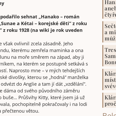
Hans
aneb
čtyř
t podařilo sehnat „Hanako – román
Sunae a Kétai – korejské děti“ z roku
Sečt
“ z roku 1928 (na wiki je rok uveden
a mi
může
 však ovlivnil zcela zásadně. Jeho
Tres
landu, kterému zemřela maminka a ona
Samk
člunu na moře směrem na západ, aby ji
Bon
rníkem, na kterém se postupně setkává s
stí. Naprosto mne – v mých tehdejších
Klár
alské divošky, kterou se „hodná“ manželka
míst
dvézt do Anglie a tam jí dát „vzdělání“.
svév
í, že dáma od svého původního záměru
Klár
o buše… Průšvihy Kitty, které jsem já už
proč
ala, pochopitelně pokračovaly i na lodi
u přečtenou větou.
Bele