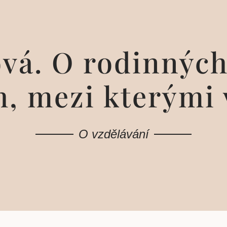
vá. O rodinnýc
h, mezi kterými 
O vzdělávání