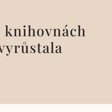
h knihovnách
vyrůstala