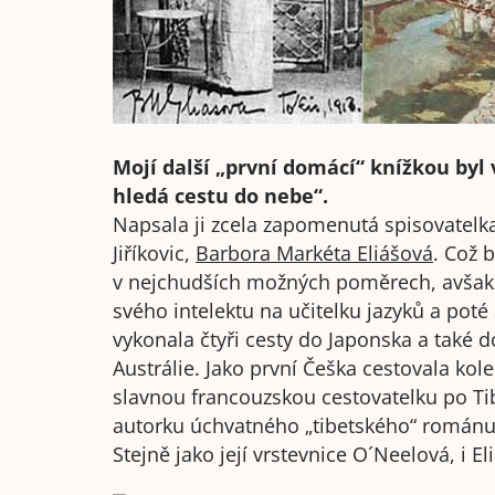
Mojí další „první domácí“ knížkou byl
hledá cestu do nebe“.
Napsala ji zcela zapomenutá spisovatelk
Jiříkovic,
Barbora Markéta Eliášová
. Což 
v nejchudších možných poměrech, avšak vy
svého intelektu na učitelku jazyků a poté
vykonala čtyři cesty do Japonska a také do
Austrálie. Jako první Češka cestovala k
slavnou francouzskou cestovatelku po T
autorku úchvatného „tibetského“ románu
Stejně jako její vrstevnice O´Neelová, i E