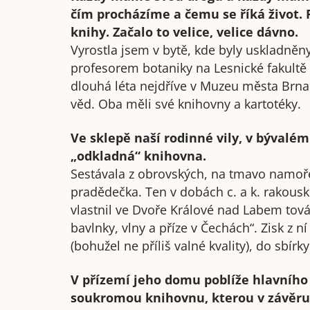
čím procházíme a čemu se říká život. 
knihy. Začalo to velice, velice dávno.
Vyrostla jsem v bytě, kde byly uskladně
profesorem botaniky na Lesnické fakultě v
dlouhá léta nejdříve v Muzeu města Brn
věd. Oba měli své knihovny a kartotéky.
Ve sklepě naší rodinné vily, v bývalé
„odkladná“ knihovna.
Sestávala z obrovských, na tmavo namoř
pradědečka. Ten v dobách c. a k. rakous
vlastnil ve Dvoře Králové nad Labem tová
bavlnky, vlny a příze v Čechách“. Zisk z 
(bohužel ne příliš valné kvality), do sbírk
V přízemí jeho domu poblíže hlavníh
soukromou knihovnu, kterou v závěru