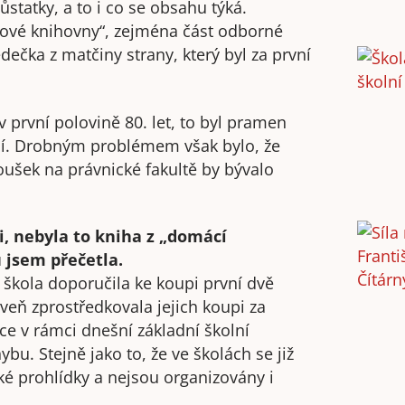
ůstatky, a to i co se obsahu týká.
tkové knihovny“, zejména část odborné
čka z matčiny strany, který byl za první
 první polovině 80. let, to byl pramen
ní. Drobným problémem však bylo, že
oušek na právnické fakultě by bývalo
, nebyla to kniha z „domácí
 jsem přečetla.
m škola doporučila ke koupi první dvě
veň zprostředkovala jejich koupi za
 v rámci dnešní základní školní
bu. Stejně jako to, že ve školách se již
ké prohlídky a nejsou organizovány i