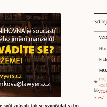
Sdílej
VZD
HIS
FIL
MU
moj
vzdě
vůj způsob, jak se vypořádat s tím,