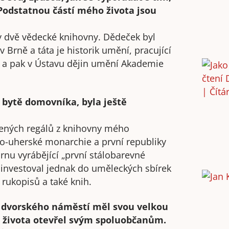
Podstatnou částí mého života jsou
ny dvě vědecké knihovny. Dědeček byl
 Brně a táta je historik umění, pracující
a a pak v Ústavu dějin umění Akademie
m bytě domovníka, byla ještě
ených regálů z knihovny mého
ko-uherské monarchie a první republiky
rnu vyrábějící „první stálobarevné
ní investoval jednak do uměleckých sbírek
y rukopisů a také knih.
o dvorského náměstí měl svou velkou
 života otevřel svým spoluobčanům.