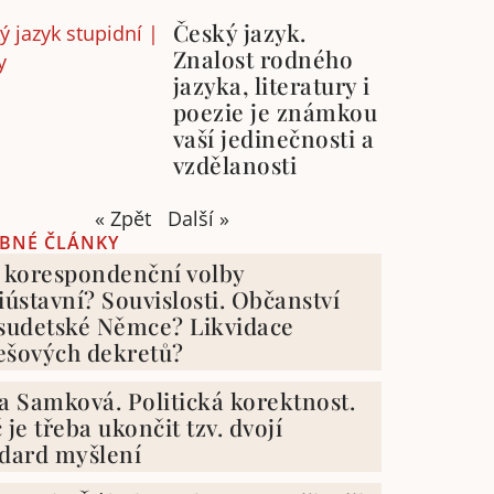
Český jazyk.
Znalost rodného
jazyka, literatury i
poezie je známkou
vaší jedinečnosti a
vzdělanosti
« Zpět
Další »
BNÉ ČLÁNKY
 korespondenční volby
iústavní? Souvislosti. Občanství
sudetské Němce? Likvidace
ešových dekretů?
a Samková. Politická korektnost.
 je třeba ukončit tzv. dvojí
dard myšlení