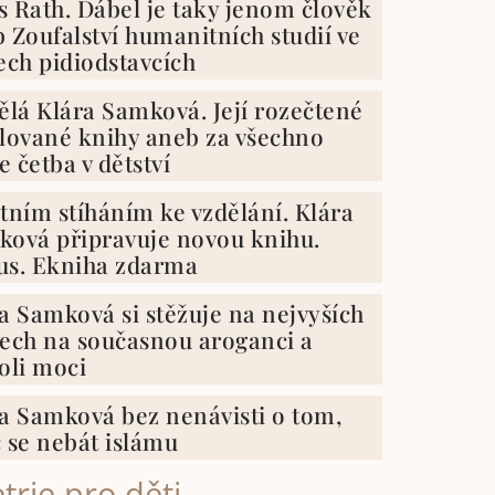
 Rath. Ďábel je taky jenom člověk
 Zoufalství humanitních studií ve
ech pidiodstavcích
ělá Klára Samková. Její rozečtené
lované knihy aneb za všechno
 četba v dětství
tním stíháním ke vzdělání. Klára
ová připravuje novou knihu.
us. Ekniha zdarma
a Samková si stěžuje na nejvyších
ech na současnou aroganci a
oli moci
a Samková bez nenávisti o tom,
 se nebát islámu
trie pro děti