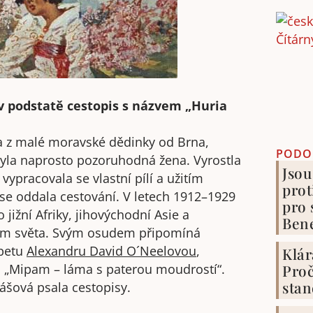
 v podstatě cestopis s názvem „Huria
a z malé moravské dědinky od Brna,
PODO
byla naprosto pozoruhodná žena. Vyrostla
Jsou
pracovala se vlastní pílí a užitím
prot
 se oddala cestování. V letech 1912–1929
pro 
 jižní Afriky, jihovýchodní Asie a
Ben
olem světa. Svým osudem připomíná
ibetu
Alexandru David O´Neelovou
,
Klár
Proč
 „Mipam – láma s paterou moudrostí“.
stan
liášová psala cestopisy.