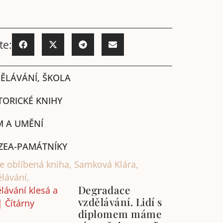
te:
ĚLÁVÁNÍ, ŠKOLA
TORICKÉ KNIHY
M A UMĚNÍ
ZEA-PAMÁTNÍKY
e oblíbená kniha
,
Samková Klára
,
lávání,
Degradace
vzdělávání. Lidí s
diplomem máme