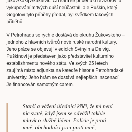
jako Akakij Akakievič. On sám se příběhů o revizorovi a
vykupování mrtvých duší neúčastnil, ale Puškin, který
Gogolovi tyto příběhy předal, byl svědkem takových
příběhů.
V Petrohradu se rychle dostává do okruhu Žukovského –
jednoho z hlavních tvůrců nové ruské národní kultury.
Jeho práce se objevují v edicích Svinyin a Delvig.
Puškinovi je představen jako představitel kulturního
establishmentu nového státu. Ve svých 25 letech
zaujímá místo adjunkta na katedře historie Petrohradské
univerzity. Jeho hrám se dostává nejlepších inscenací.
Je financován samotným carem.
Starší a vážení úředníci křičí, že mi není
nic svaté, když jsem se odvážil takhle
mluvit o službě lidem. Policie je proti
mně, obchodníci jsou proti mně,