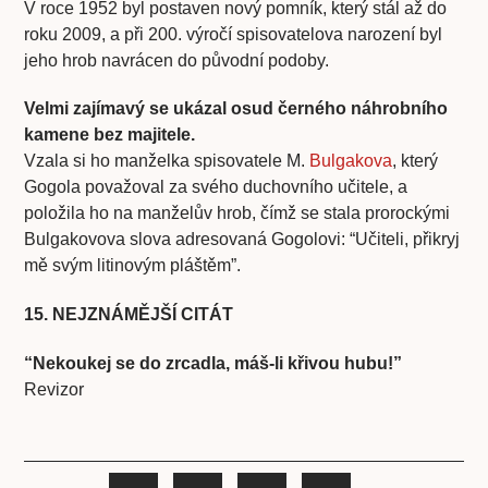
V roce 1952 byl postaven nový pomník, který stál až do
roku 2009, a při 200. výročí spisovatelova narození byl
jeho hrob navrácen do původní podoby.
Velmi zajímavý se ukázal osud černého náhrobního
kamene bez majitele.
Vzala si ho manželka spisovatele M.
Bulgakova
, který
Gogola považoval za svého duchovního učitele, a
položila ho na manželův hrob, čímž se stala prorockými
Bulgakovova slova adresovaná Gogolovi: “Učiteli, přikryj
mě svým litinovým pláštěm”.
15. NEJZNÁMĚJŠÍ CITÁT
“Nekoukej se do zrcadla, máš-li křivou hubu!”
Revizor