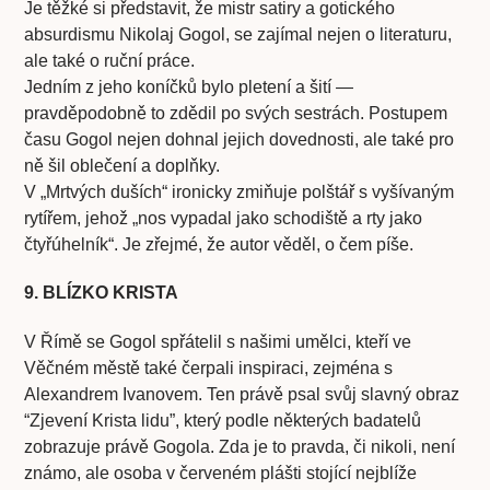
Je těžké si představit, že mistr satiry a gotického
absurdismu Nikolaj Gogol, se zajímal nejen o literaturu,
ale také o ruční práce.
Jedním z jeho koníčků bylo pletení a šití —
pravděpodobně to zdědil po svých sestrách. Postupem
času Gogol nejen dohnal jejich dovednosti, ale také pro
ně šil oblečení a doplňky.
V „Mrtvých duších“ ironicky zmiňuje polštář s vyšívaným
rytířem, jehož „nos vypadal jako schodiště a rty jako
čtyřúhelník“. Je zřejmé, že autor věděl, o čem píše.
9. BLÍZKO KRISTA
V Římě se Gogol spřátelil s našimi umělci, kteří ve
Věčném městě také čerpali inspiraci, zejména s
Alexandrem Ivanovem. Ten právě psal svůj slavný obraz
“Zjevení Krista lidu”, který podle některých badatelů
zobrazuje právě Gogola. Zda je to pravda, či nikoli, není
známo, ale osoba v červeném plášti stojící nejblíže