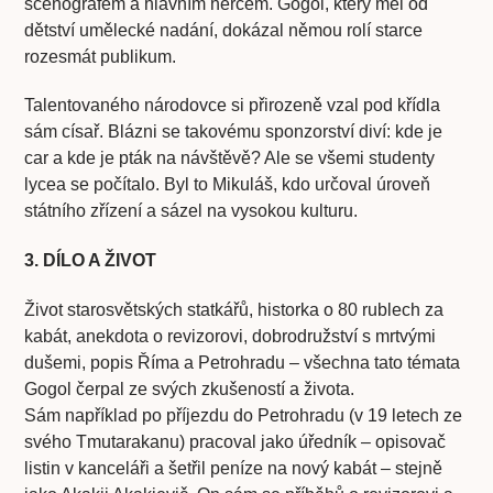
scénografem a hlavním hercem. Gogol, který měl od
dětství umělecké nadání, dokázal němou rolí starce
rozesmát publikum.
Talentovaného národovce si přirozeně vzal pod křídla
sám císař. Blázni se takovému sponzorství diví: kde je
car a kde je pták na návštěvě? Ale se všemi studenty
lycea se počítalo. Byl to Mikuláš, kdo určoval úroveň
státního zřízení a sázel na vysokou kulturu.
3. DÍLO A ŽIVOT
Život starosvětských statkářů, historka o 80 rublech za
kabát, anekdota o revizorovi, dobrodružství s mrtvými
dušemi, popis Říma a Petrohradu – všechna tato témata
Gogol čerpal ze svých zkušeností a života.
Sám například po příjezdu do Petrohradu (v 19 letech ze
svého Tmutarakanu) pracoval jako úředník – opisovač
listin v kanceláři a šetřil peníze na nový kabát – stejně