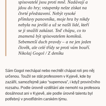
spisovatelé jsou proti mně. Nadávají a
jdou do hry; vstupenky nelze získat na
čtvrté představení. Nebýt vysoké
přímluvy panovníka, moje hra by nikdy
nebyla na jevišti a už se našli lidé, kteří
se ji snažili zakázat. Teď chápu, co to
znamená být spisovatelem komiksů.
Sebemenší duch pravdy – a ne jen jeden
člověk, ale celé třídy se proti vám bouří.
Nikolaj Gogol / Z deníku
Sám Gogol nechápal nebo nechtěl chápat roli pro něj
určenou. Toužil se stát profesorem v Kyjevě, kde by
zazářil, samozřejmě jako “supernova”, i když provinčního
rozsahu. Podle úrovně vzdělání ale nemohl na profesora
dosáhnout ani v Kyjevě, ale podle úrovně talentu byl
potřebný v prvotřídním carském týmu.