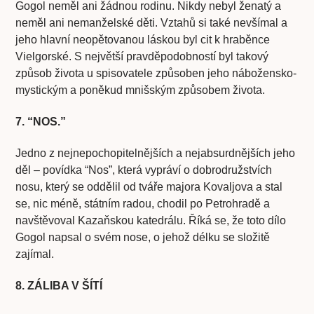
Gogol neměl ani žádnou rodinu. Nikdy nebyl ženatý a
neměl ani nemanželské děti. Vztahů si také nevšímal a
jeho hlavní neopětovanou láskou byl cit k hraběnce
Vielgorské. S největší pravděpodobností byl takový
způsob života u spisovatele způsoben jeho nábožensko-
mystickým a poněkud mnišským způsobem života.
7. “NOS.”
Jedno z nejnepochopitelnějších a nejabsurdnějších jeho
děl – povídka “Nos”, která vypráví o dobrodružstvích
nosu, který se oddělil od tváře majora Kovaljova a stal
se, nic méně, státním radou, chodil po Petrohradě a
navštěvoval Kazaňskou katedrálu. Říká se, že toto dílo
Gogol napsal o svém nose, o jehož délku se složitě
zajímal.
8. ZÁLIBA V ŠÍTÍ