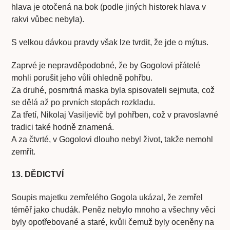
hlava je otočená na bok (podle jiných historek hlava v
rakvi vůbec nebyla).
S velkou dávkou pravdy však lze tvrdit, že jde o mýtus.
Zaprvé je nepravděpodobné, že by Gogolovi přátelé
mohli porušit jeho vůli ohledně pohřbu.
Za druhé, posmrtná maska byla spisovateli sejmuta, což
se dělá až po prvních stopách rozkladu.
Za třetí, Nikolaj Vasiljevič byl pohřben, což v pravoslavné
tradici také hodně znamená.
A za čtvrté, v Gogolovi dlouho nebyl život, takže nemohl
zemřít.
13. DĚDICTVÍ
Soupis majetku zemřelého Gogola ukázal, že zemřel
téměř jako chudák. Peněz nebylo mnoho a všechny věci
byly opotřebované a staré, kvůli čemuž byly oceněny na