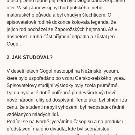
dílech). Jeho rodné příjmení bylo Gogol-Janovskij. Jeho
otec Vasilij Janovskij byl buď polského, nebo
maloruského původu a byl chudým šlechticem. O
spisovatelově rodině dokonce kolovala legenda, že
jejich rod pocházel ze Záporožských hejtmanů. Až v
dospělosti druhá část příjmení odpadla a zůstal jen
Gogol.
2. JAK STUDOVAL?
V deseti letech Gogol nastoupil na Nežinské lyceum,
které bylo uspořádáno po vzoru Carsko-selského lycea.
Spisovatelovy studijní výsledky byly zcela průměrné.
Lycea byla v té době potřebná především k výchově
nové národní elity od dospívání. Tento úkol byl plněn i za
cenu, že studenti nebyli vyhozeni, byl nedostatek řádně
vzdělaných mladých lidí.
Podílel se na tvorbě lyceálního časopisu a na produkci
představení malého divadla, kde byl scénáristou,