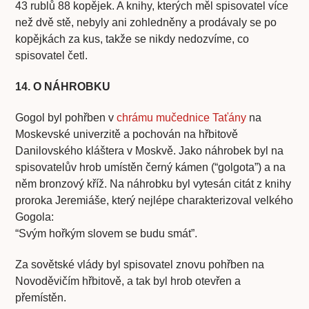
43 rublů 88 kopějek. A knihy, kterých měl spisovatel více
než dvě stě, nebyly ani zohledněny a prodávaly se po
kopějkách za kus, takže se nikdy nedozvíme, co
spisovatel četl.
14. O NÁHROBKU
Gogol byl pohřben v
chrámu mučednice Taťány
na
Moskevské univerzitě a pochován na hřbitově
Danilovského kláštera v Moskvě. Jako náhrobek byl na
spisovatelův hrob umístěn černý kámen (“golgota”) a na
něm bronzový kříž. Na náhrobku byl vytesán citát z knihy
proroka Jeremiáše, který nejlépe charakterizoval velkého
Gogola:
“Svým hořkým slovem se budu smát”.
Za sovětské vlády byl spisovatel znovu pohřben na
Novoděvičím hřbitově, a tak byl hrob otevřen a
přemístěn.