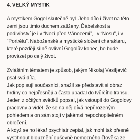
4. VELKÝ MYSTIK
A mystikem Gogol skutečně byl. Jeho dílo i život na této
zemi jsou tímto duchem zatíženy. Ďábelskost a
podivínství je i v “Noci před Vánocemi”, i v “Nosu”, i v
“Portrétu”. Náboženské a mystické složení charakteru,
které později silně ovlivní Gogolův konec, ho bude
provázet po celý život.
Zvláštním tématem je způsob, jakým Nikolaj Vasiljevič
psal svá díla.
Jak popisují současníci, snažil se představit si obraz
hrdiny co nejpřesněji a často upadal do tvůrčího transu.
Jeden z očitých svědků popsal, jak vstoupil do Gogolovy
pracovny a viděl, že se na něj dívá nepřirozeným
pohledem a on sám stojí v jakémsi nepochopitelném
oblečení.
A když se ho lékař psychiatr zeptal, jak mohl tak přesně
vystihnout blouznění duševně nemocného člověka ze