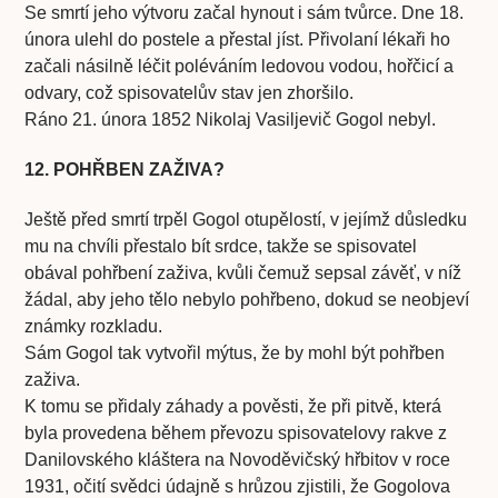
Se smrtí jeho výtvoru začal hynout i sám tvůrce. Dne 18.
února ulehl do postele a přestal jíst. Přivolaní lékaři ho
začali násilně léčit poléváním ledovou vodou, hořčicí a
odvary, což spisovatelův stav jen zhoršilo.
Ráno 21. února 1852 Nikolaj Vasiljevič Gogol nebyl.
12. POHŘBEN ZAŽIVA?
Ještě před smrtí trpěl Gogol otupělostí, v jejímž důsledku
mu na chvíli přestalo bít srdce, takže se spisovatel
obával pohřbení zaživa, kvůli čemuž sepsal závěť, v níž
žádal, aby jeho tělo nebylo pohřbeno, dokud se neobjeví
známky rozkladu.
Sám Gogol tak vytvořil mýtus, že by mohl být pohřben
zaživa.
K tomu se přidaly záhady a pověsti, že při pitvě, která
byla provedena během převozu spisovatelovy rakve z
Danilovského kláštera na Novoděvičský hřbitov v roce
1931, očití svědci údajně s hrůzou zjistili, že Gogolova