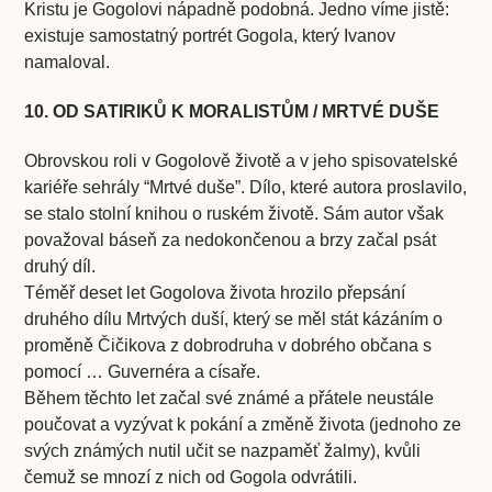
Kristu je Gogolovi nápadně podobná. Jedno víme jistě:
existuje samostatný portrét Gogola, který Ivanov
namaloval.
10. OD SATIRIKŮ K MORALISTŮM / MRTVÉ DUŠE
Obrovskou roli v Gogolově životě a v jeho spisovatelské
kariéře sehrály “Mrtvé duše”. Dílo, které autora proslavilo,
se stalo stolní knihou o ruském životě. Sám autor však
považoval báseň za nedokončenou a brzy začal psát
druhý díl.
Téměř deset let Gogolova života hrozilo přepsání
druhého dílu Mrtvých duší, který se měl stát kázáním o
proměně Čičikova z dobrodruha v dobrého občana s
pomocí … Guvernéra a císaře.
Během těchto let začal své známé a přátele neustále
poučovat a vyzývat k pokání a změně života (jednoho ze
svých známých nutil učit se nazpaměť žalmy), kvůli
čemuž se mnozí z nich od Gogola odvrátili.