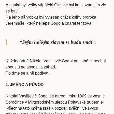
Ale také byl velký vtipálek! Čím víc byl kritizován, tím víc
se bavil.
Na jeho náhrobku byl vytesán citát z knihy proroka
Jeremiáše, který nejlépe Gogola charakterizoval:
“Svým hořkým slovem se budu smát”.
Každopádně Nikolaj Vasiljevič Gogol po sobě zanechal
spoustu nejasností a záhad.
Pojďme se a ně podívat.
1. JMÉNO A PŮVOD
Nikolaj Vasiljevič Gogol se narodil roku 1809 ve vesnici
Soročince v Mirgorodském újezdu Poltavské gubernie
(všechna tato jména klasik později zvěčnil ve svých