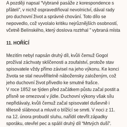
A později napsal “Vybrané pasáže z korespondence s
přáteli”, v nichž ospravedlňoval nevolnictví, dával rady
pro duchovní život a správné chování. Toto dílo se
nepovedlo, což vyvolalo kritiku nejrůznějších osobností,
včetně Belinského, který doslova roztrhal ” vybraná místa
11. HOŘÍCÍ
Mezitím nebyl napsán druhý díl, kvůli čemuž Gogol
prožíval záchvaty sklíčenosti a zoufalství, protože stav
spisovatele vždy přímo závisel na jeho výkonu. Ke konci
života se stal neuvěřitelně nábožensky založeným, což
jeho duchovní život přivedlo ke smutné frašce.
V roce 1852 se týden před začátkem půstu začal postit a
přísně se omezoval v jídle. Duchovní výkony však sílu
nepřidávaly, kvůli čemuž začal spisovatel duševně i
tělesně slábnout a mluvit o blížící se smrti. V noci z 11.
na 12. února probudil sluhu, nařídil otevřít západky
sporáku, otevřel pec a spálil druhý díl “Mrtvých duší”.