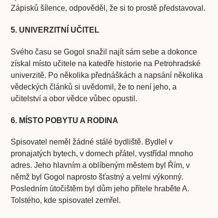
Zápisků šílence, odpověděl, že si to prostě představoval.
5. UNIVERZITNÍ UČITEL
Svého času se Gogol snažil najít sám sebe a dokonce
získal místo učitele na katedře historie na Petrohradské
univerzitě. Po několika přednáškách a napsání několika
vědeckých článků si uvědomil, že to není jeho, a
učitelství a obor vědce vůbec opustil.
6. MÍSTO POBYTU A RODINA
Spisovatel neměl žádné stálé bydliště. Bydlel v
pronajatých bytech, v domech přátel, vystřídal mnoho
adres. Jeho hlavním a oblíbeným městem byl Řím, v
němž byl Gogol naprosto šťastný a velmi výkonný.
Posledním útočištěm byl dům jeho přítele hraběte A.
Tolstého, kde spisovatel zemřel.