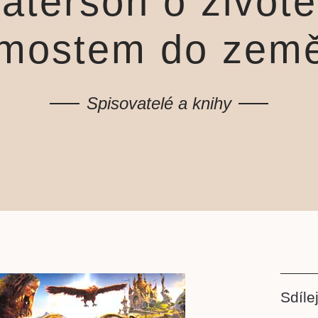
aterson o život
 mostem do země
Spisovatelé a knihy
Sdílej