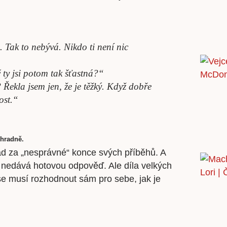
 Tak to nebývá. Nikdo ti není nic
č ty jsi potom tak šťastná?“
 Řekla jsem jen, že je těžký. Když dobře
ost.“
ýhradně.
lad za „nesprávné“ konce svých příběhů. A
ž nedává hotovou odpověď. Ale díla velkých
se musí rozhodnout sám pro sebe, jak je