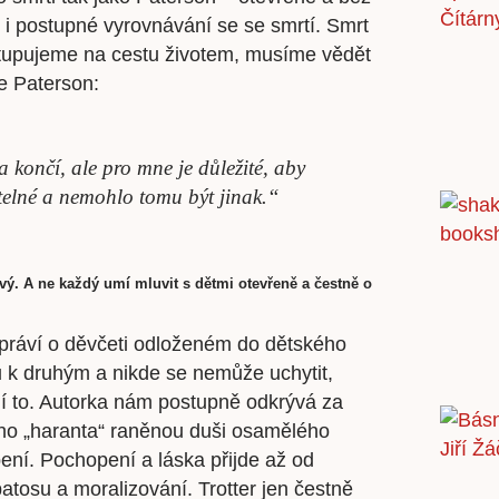
í i postupné vyrovnávání se se smrtí. Smrt
vstupujeme na cestu životem, musíme vědět
e Paterson:
a končí, ale pro mne je důležité, aby
utelné a nemohlo tomu být jinak.“
ivý. A ne každý umí mluvit s dětmi otevřeně a čestně o
ypráví o děvčeti odloženém do dětského
 k druhým a nikde se nemůže uchytit,
í to. Autorka nám postupně odkrývá za
ého „haranta“ raněnou duši osamělého
pení. Pochopení a láska přijde až od
atosu a moralizování. Trotter jen čestně