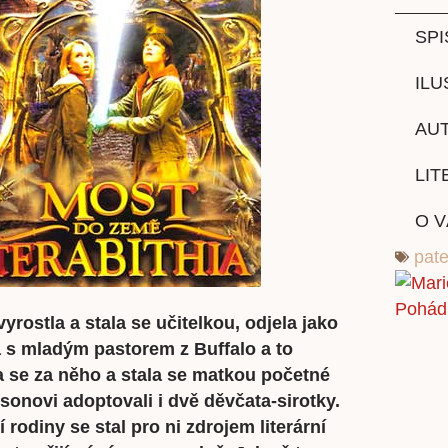
SPI
ILU
AUT
LIT
O 
pat
yrostla a stala se učitelkou, odjela jako
 s mladým pastorem z Buffalo a to
la se za něho a stala se matkou početné
sonovi adoptovali i dvě děvčata-sirotky.
 rodiny se stal pro ni zdrojem literární