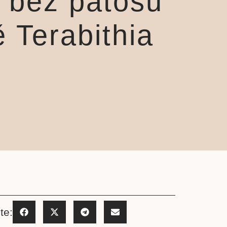
ě bez patosu
 Terabithia
te: