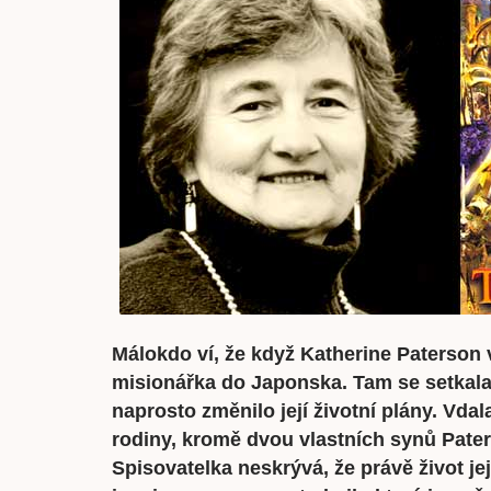
Málokdo ví, že když Katherine Paterson v
misionářka do Japonska. Tam se setkala
naprosto změnilo její životní plány. Vda
rodiny, kromě dvou vlastních synů Pater
Spisovatelka neskrývá, že právě život její