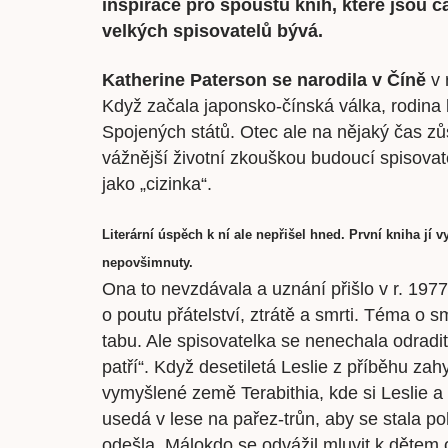
inspirace pro spoustu knih, které jsou č
velkých spisovatelů bývá.
Katherine Paterson se narodila v Číně
v 
Když začala japonsko-čínská válka, rodina
Spojených států. Otec ale na nějaký čas zůs
vážnější životní zkouškou budoucí spisovate
jako „cizinka“.
Literární úspěch k ní ale nepřišel hned. První kniha jí v
nepovšimnuty.
Ona to nevzdávala a uznání přišlo v r. 197
o poutu přátelství, ztrátě a smrti. Téma o s
tabu. Ale spisovatelka se nenechala odradi
patří“. Když desetiletá Leslie z příběhu zah
vymyšlené země Terabithia, kde si Leslie a J
usedá v lese na pařez-trůn, aby se stala p
odešla. Málokdo se odvážil mluvit k dětem 