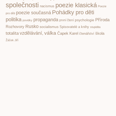
společnosti
poezie klasická
nacismus
Poezie
Pohádky pro děti
poezie současná
pro děti
politika
propaganda
Příroda
psychologie
první čtení
povidky
Rusko
Rozhovory
socialismus
Spisovatelé a knihy
stupidita
válka
vzdělávání,
totalita
Čapek Karel
škola
čtenářství
Žáček Jiří
PREVIOUS
NEXT
Rybí sliby. Mimořádně povedený pohádkový příběh z tajemných vod
Dášenka Karla Čapka. Nejmilejší povídání o pejscích pro děti