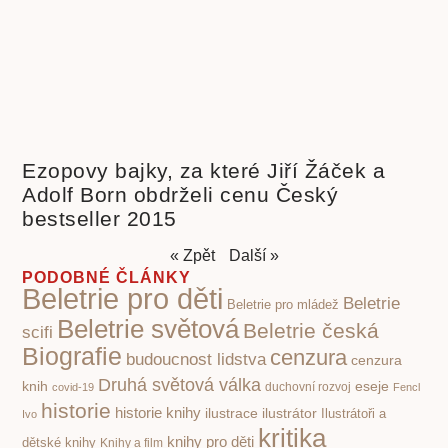
Ezopovy bajky, za které Jiří Žáček a
Adolf Born obdrželi cenu Český
bestseller 2015
« Zpět
Další »
PODOBNÉ ČLÁNKY
Beletrie pro děti
Beletrie
Beletrie pro mládež
Beletrie světová
Beletrie česká
scifi
Biografie
cenzura
budoucnost lidstva
cenzura
Druhá světová válka
knih
eseje
covid-19
duchovní rozvoj
Fencl
historie
historie knihy
ilustrace
ilustrátor
Ilustrátoři a
Ivo
kritika
knihy pro děti
dětské knihy
Knihy a film