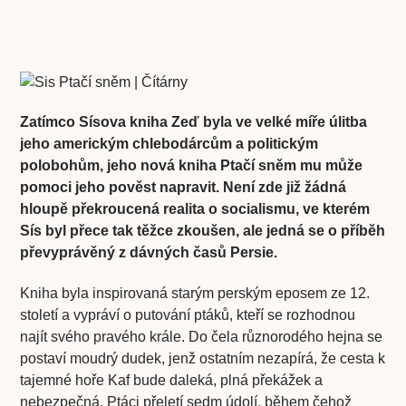
Zatímco Sísova kniha Zeď byla ve velké míře úlitba
jeho americkým chlebodárcům a politickým
polobohům, jeho nová kniha Ptačí sněm mu může
pomoci jeho pověst napravit. Není zde již žádná
hloupě překroucená realita o socialismu, ve kterém
Sís byl přece tak těžce zkoušen, ale jedná se o příběh
převyprávěný z dávných časů Persie.
Kniha byla inspirovaná starým perským eposem ze 12.
století a vypráví o putování ptáků, kteří se rozhodnou
najít svého pravého krále. Do čela různorodého hejna se
postaví moudrý dudek, jenž ostatním nezapírá, že cesta k
tajemné hoře Kaf bude daleká, plná překážek a
nebezpečná. Ptáci přeletí sedm údolí, během čehož