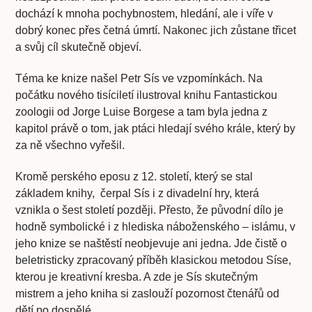
dochází k mnoha pochybnostem, hledání, ale i víře v
dobrý konec přes četná úmrtí. Nakonec jich zůstane třicet
a svůj cíl skutečně objeví.
Téma ke knize našel Petr Sís ve vzpomínkách. Na
počátku nového tisíciletí ilustroval knihu Fantastickou
zoologii od Jorge Luise Borgese a tam byla jedna z
kapitol právě o tom, jak ptáci hledají svého krále, který by
za ně všechno vyřešil.
Kromě perského eposu z 12. století, který se stal
základem knihy, čerpal Sís i z divadelní hry, která
vznikla o šest století později. Přesto, že původní dílo je
hodně symbolické i z hlediska náboženského – islámu, v
jeho knize se naštěstí neobjevuje ani jedna. Jde čistě o
beletristicky zpracovaný příběh klasickou metodou Síse,
kterou je kreativní kresba. A zde je Sís skutečným
mistrem a jeho kniha si zaslouží pozornost čtenářů od
dětí po dospělé.