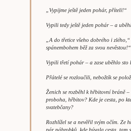
„Vypijme ještě jeden pohár, příteli!“
Vypili tedy ještě jeden pohár – a uběhl
„A do třetice všeho dobrého i zlého,“
spánembohem běž za svou nevěstou!“
Vypili třetí pohár – a zase uběhlo sto l
Přátelé se rozloučili, nebožtík se polo
Ženich se rozběhl k hřbitovní bráně – 
proboha, hřbitov? Kde je cesta, po kt
svatebčany?
Rozhlížel se a nevěřil svým očím. Ze h
pár náhrobků, kde bývala cesta, tam s