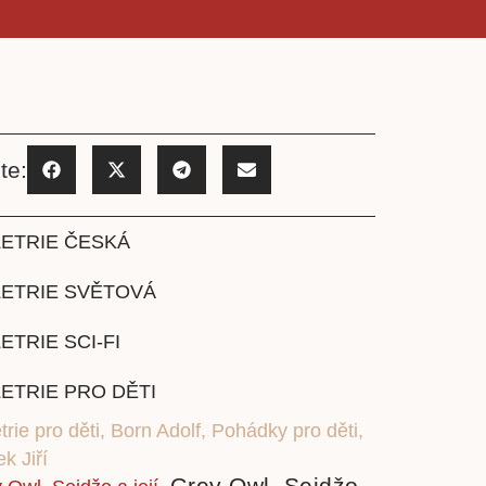
te:
ETRIE ČESKÁ
LETRIE SVĚTOVÁ
ETRIE SCI-FI
ETRIE PRO DĚTI
trie pro děti
,
Born Adolf
,
Pohádky pro děti
,
k Jiří
Grey Owl. Sejdžo