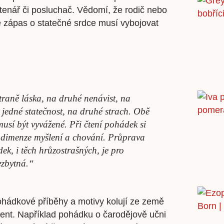
tenář či posluchač. Vědomí, že rodič nebo
le zápas o statečné srdce musí vybojovat
traně láska, na druhé nenávist, na
 jedné statečnost, na druhé strach. Obě
musí být vyvážené. Při čtení pohádek si
í dimenze myšlení a chování. Průprava
ek, i těch hrůzostrašných, je pro
nezbytná.“
ádkové příběhy a motivy kolují ze země
nent. Například pohádku o čarodějově učni