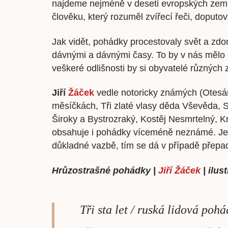
najdeme nejméně v deseti evropských zem
člověku, který rozuměl zvířecí řeči, doputov
Jak vidět, pohádky procestovaly svět a zdo
dávnými a dávnými časy. To by v nás mělo p
veškeré odlišnosti by si obyvatelé různých
Jiří
Žáček
vedle notoricky známých (Otesá
měsíčkách, Tři zlaté vlasy děda Vševěda,
Široky a Bystrozraký, Kostěj Nesmrtelný, K
obsahuje i pohádky víceméně neznámé. Je t
důkladné vazbě, tím se dá v případě přepad
Hrůzostrašné pohádky |
Jiří Žáček
| ilus
Tři sta let / ruská lidová poh