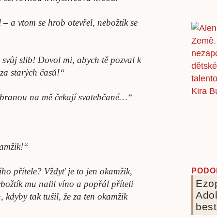
– a vtom se hrob otevřel, nebožtík se
l svůj slib! Dovol mi, abych tě pozval k
 za starých časů!“
 branou na mě čekají svatebčané…“
kamžik!“
o přítele? Vždyť je to jen okamžik,
PODO
Ezop
božtík mu nalil víno a popřál příteli
Adol
, kdyby tak tušil, že za ten okamžik
best