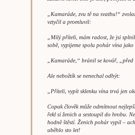
„Kamaráde, zvu tě na svatbu!“ zvolal 
vztyčil a promluvil:
„Milý příteli, mám radost, že jsi splni
sobě, vypijeme spolu pohár vína jako
„Kamaráde,“ bránil se kovář, „před
Ale nebožtík se nenechal odbýt:
„Příteli, vypít sklenku vína trvá jen o
Copak člověk může odmítnout nejlepšíh
řekl si ženich a sestoupil do hrobu. Ne
hodně štěstí. Ženich pohár vypil – ach
uběhlo sto let!