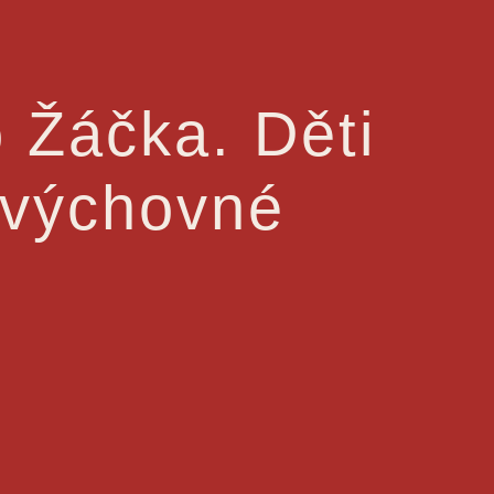
 Žáčka. Děti
é výchovné