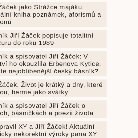
 Žáček jako Strážce majáku.
ální kniha poznámek, aforismů a
tonů
ík Jiří Žáček popisuje totalitní
uru do roku 1989
ík a spisovatel Jiří Žáček: V
tví ho okouzlila Erbenova Kytice.
te nejoblíbenější český básník?
 Žáček. Život je krátký a dny, které
dou, berme jako svátky
ík a spisovatel Jiří Žáček o
ch, básničkách a poezii života
pravil XY a Jiří Žáček! Aktuální
ticky nekorektní výroky pana XY