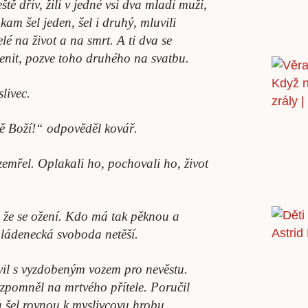
ě dřív, žili v jedné vsi dva mladí muži,
 kam šel jeden, šel i druhý, mluvili
elé na život a na smrt. A ti dva se
ženit, pozve toho druhého na svatbu.
livec.
dě Boží!“ odpověděl kovář.
emřel. Oplakali ho, pochovali ho, život
 že se ožení. Kdo má tak pěknou a
mládenecká svoboda netěší.
vil s vyzdobeným vozem pro nevěstu.
 vzpomněl na mrtvého přítele. Poručil
i a šel rovnou k myslivcovu hrobu.