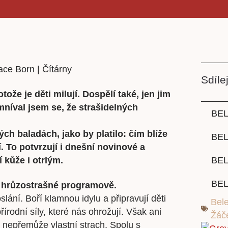
Sdílej
že je děti milují. Dospělí také, jen jim
Domníval jsem se, že strašidelných
BEL
ch baladách, jako by platilo: čím blíže
BE
lí. To potvrzují i dnešní novinové a
í kůže i otrlým.
BEL
BEL
 hrůzostrašné programově.
ání. Boří klamnou idylu a připravují děti
Bele
přírodní síly, které nás ohrožují. Však ani
Žáče
nepřemůže vlastní strach. Spolu s