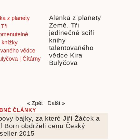
Alenka z planety
Země. Tři
jedinečné scifi
knihy
talentovaného
vědce Kira
Bulyčova
« Zpět
Další »
BNÉ ČLÁNKY
ovy bajky, za které Jiří Žáček a
f Born obdrželi cenu Český
seller 2015