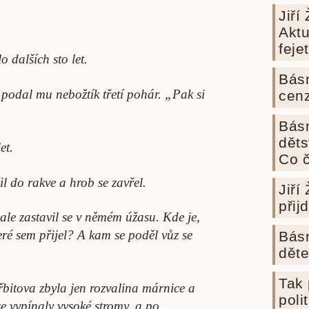
Jiří
Aktu
feje
o dalších sto let.
Básn
 podal mu nebožtík třetí pohár. „Pak si
cenz
Básn
děts
et.
Co č
žil do rakve a hrob se zavřel.
Jiří
přij
ale zastavil se v němém úžasu. Kde je,
eré sem přijel? A kam se poděl vůz se
Básn
děte
Tak 
řbitova zbyla jen rozvalina márnice a
poli
e vypínaly vysoké stromy, a po