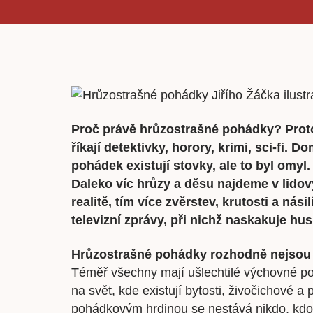
Proč právě hrůzostrašné pohádky? Prototo
říkají detektivky, horory, krimi, sci-fi. 
pohádek existují stovky, ale to byl omyl.
Daleko víc hrůzy a děsu najdeme v lidový
realitě, tím více zvěrstev, krutosti a nási
televizní zprávy, při nichž naskakuje hus
Hrůzostrašné pohádky rozhodně nejsou
Téměř všechny mají ušlechtilé výchovné posl
na svět, kde existují bytosti, živočichové a 
pohádkovým hrdinou se nestává nikdo, kdo 