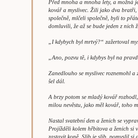
Před mnoha a mnoha lety, a možná ješt
kovář a myslivec. Žili jako dva bratři,
společně, mlčeli společně, byli to přát
domluvili, že až se bude jeden z nich 
„I kdybych byl mrtvý?“ zažertoval mys
„Ano, pozvu tě, i kdybys byl na prav
Zanedlouho se myslivec roznemohl a z
šel dál.
A brzy potom se mladý kovář rozhodl,
milou nevěstu, jako měl kovář, toho 
Nastal svatební den a ženich se vypra
Projížděli kolem hřbitova a ženich si
zastavit koně. Slib je slib, pomyslil s