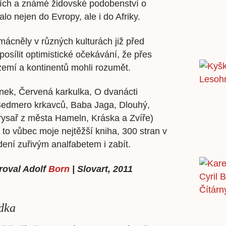
ích a známé židovské podobenství o
alo nejen do Evropy, ale i do Afriky.
mácněly v různých kulturách již před
osílit optimistické očekávání, že přes
 zemí a kontinentů mohli rozumět.
nek, Červená karkulka, O dvanácti
 Sedmero krkavců, Baba Jaga, Dlouhý,
rysař z města Hameln, Kráska a Zvíře)
o vůbec moje nejtěžší kniha, 300 stran v
ení zuřivým analfabetem i zabít.
troval Adolf
Born
| Slovart, 2011
ádka