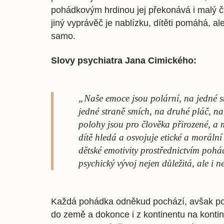
pohádkovým hrdinou jej překonává i malý č
jiný vyprávěč je nablízku, dítěti pomáhá, a
samo.
Slovy psychiatra Jana Cimického:
„Naše emoce jsou polární, na jedné s
jedné straně smích, na druhé pláč, na
polohy jsou pro člověka přirozené, a 
dítě hledá a osvojuje etické a moráln
dětské emotivity prostřednictvím pohád
psychický vývoj nejen důležitá, ale i 
Každá pohádka odněkud pochází, avšak poh
do země a dokonce i z kontinentu na konti