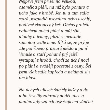
Nejprve jsem přišel na velikou,
osamělou pláň, na níž bylo ponuro a
ticho jako v hrobě. Jen tu a tam stála
stará, rozpadlá rozvalina nebo uschlý,
podivně zkroucený keř. Občas prolétli
vzduchem noční ptáci a můj stín,
dlouhý a temný, plížil se neustále
samotou vedle mne. Říká se, že prý je
zde pohřbeno prastaré město a paní
Venuše a staří pohané prý ještě
vystupují z hrobů, chodí za tiché noci
po pláni a svádějí pocestné z cesty. Šel
jsem však stále kupředu a nelámal si s
tím hlavu.
Na tichých ulicích šuměly kašny a do
toho ševelily zahrady podél ulice a
naplňovaly vzduch osvěžujícími vůněmi.