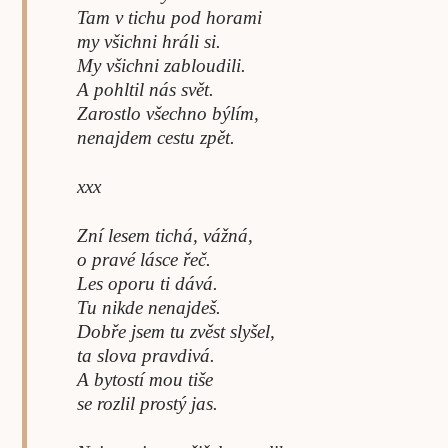
Tam v tichu pod horami
my všichni hráli si.
My všichni zabloudili.
A pohltil nás svět.
Zarostlo všechno býlím,
nenajdem cestu zpět.
xxx
Zní lesem tichá, vážná,
o pravé lásce řeč.
Les oporu ti dává.
Tu nikde nenajdeš.
Dobře jsem tu zvěst slyšel,
ta slova pravdivá.
A bytostí mou tiše
se rozlil prostý jas.