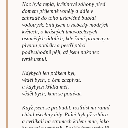
Noc byla teplá, květinové záhony před
domem příjemně voněly a dále v
zahradě do toho ustavičně bublal
vodotrysk. Snil jsem o nebesky modrých
květech, o krásných tmavozelených
osamělých údolích, kde šumí prameny a
plynou potůčky a pestří ptáci
podivuhodně pějí, až jsem nakonec
tvrdě usnul.
Kdybych jen ptákem byl,
věděl bych, o čem zazpívat,
a kdybych křídla měl,
věděl bych, kam se podívat.
Když jsem se probudil, roztřásl mi ranní
chlad všechny údy. Ptáci byli již vzhůru
a cvrlikali na stromech kolem mne, jako