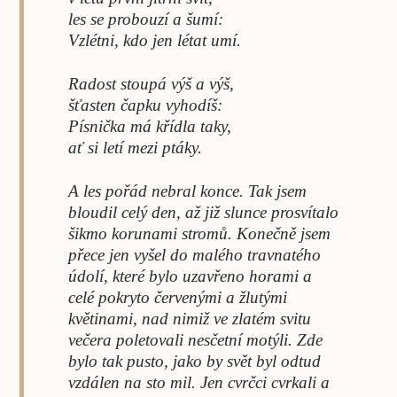
les se probouzí a šumí:
Vzlétni, kdo jen létat umí.
Radost stoupá výš a výš,
šťasten čapku vyhodíš:
Písnička má křídla taky,
ať si letí mezi ptáky.
A les pořád nebral konce. Tak jsem
bloudil celý den, až již slunce prosvítalo
šikmo korunami stromů. Konečně jsem
přece jen vyšel do malého travnatého
údolí, které bylo uzavřeno horami a
celé pokryto červenými a žlutými
květinami, nad nimiž ve zlatém svitu
večera poletovali nesčetní motýli. Zde
bylo tak pusto, jako by svět byl odtud
vzdálen na sto mil. Jen cvrčci cvrkali a