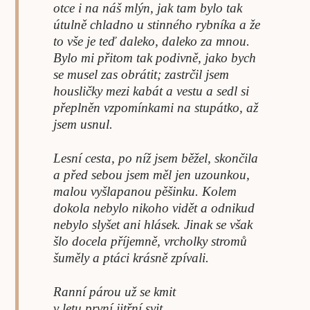
otce i na náš mlýn, jak tam bylo tak
útulně chladno u stinného rybníka a že
to vše je teď daleko, daleko za mnou.
Bylo mi přitom tak podivně, jako bych
se musel zas obrátit; zastrčil jsem
housličky mezi kabát a vestu a sedl si
přeplněn vzpomínkami na stupátko, až
jsem usnul.
Lesní cesta, po níž jsem běžel, skončila
a před sebou jsem měl jen uzounkou,
malou vyšlapanou pěšinku. Kolem
dokola nebylo nikoho vidět a odnikud
nebylo slyšet ani hlásek. Jinak se však
šlo docela příjemně, vrcholky stromů
šuměly a ptáci krásně zpívali.
Ranní párou už se kmit
v letu první jitřní svit,