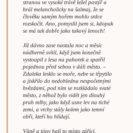
stranou ve vysoké trávě ležel pastýř a
hrál melancholicky na šalmaj, že se
člověku samým hořem mohlo srdce
rozskočit. Ano, pomyslil jsem si, kdopak
se má tak dobře jako takový lenoch!
Již dávno zase nastala noc a měsíc
nádherně svítil, když jsem konečně
vystoupil z lesa na pahorek a spatřil
pojednou před sebou v dáli město. –
Zdaleka lesklo se moře, nebe se třpytilo
a jiskřilo do nedohledna nespočetnými
hvězdami, pod ním se rozkládalo svaté
město, z něhož bylo vidět jen dlouhý
pruh mlhy, jako když usne lev na tiché
zemi, a vrchy stály kolem jako temní
obři, kteří ho hlídají.
Vůně a tóny halí to místo zářící.