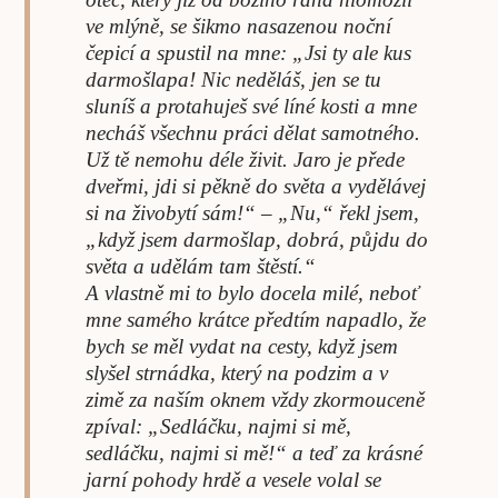
ve mlýně, se šikmo nasazenou noční
čepicí a spustil na mne: „Jsi ty ale kus
darmošlapa! Nic neděláš, jen se tu
sluníš a protahuješ své líné kosti a mne
necháš všechnu práci dělat samotného.
Už tě nemohu déle živit. Jaro je přede
dveřmi, jdi si pěkně do světa a vydělávej
si na živobytí sám!“ – „Nu,“ řekl jsem,
„když jsem darmošlap, dobrá, půjdu do
světa a udělám tam štěstí.“
A vlastně mi to bylo docela milé, neboť
mne samého krátce předtím napadlo, že
bych se měl vydat na cesty, když jsem
slyšel strnádka, který na podzim a v
zimě za naším oknem vždy zkormouceně
zpíval: „Sedláčku, najmi si mě,
sedláčku, najmi si mě!“ a teď za krásné
jarní pohody hrdě a vesele volal se