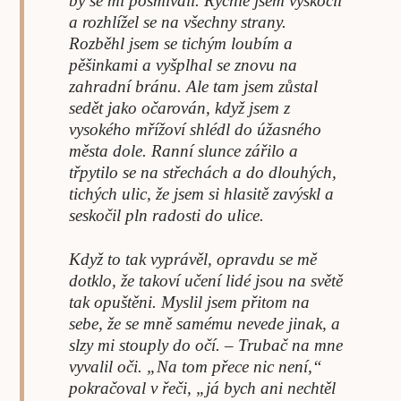
by se mi posmívali. Rychle jsem vyskočil
a rozhlížel se na všechny strany.
Rozběhl jsem se tichým loubím a
pěšinkami a vyšplhal se znovu na
zahradní bránu. Ale tam jsem zůstal
sedět jako očarován, když jsem z
vysokého mřížoví shlédl do úžasného
města dole. Ranní slunce zářilo a
třpytilo se na střechách a do dlouhých,
tichých ulic, že jsem si hlasitě zavýskl a
seskočil pln radosti do ulice.
Když to tak vyprávěl, opravdu se mě
dotklo, že takoví učení lidé jsou na světě
tak opuštěni. Myslil jsem přitom na
sebe, že se mně samému nevede jinak, a
slzy mi stouply do očí. – Trubač na mne
vyvalil oči. „Na tom přece nic není,“
pokračoval v řeči, „já bych ani nechtěl