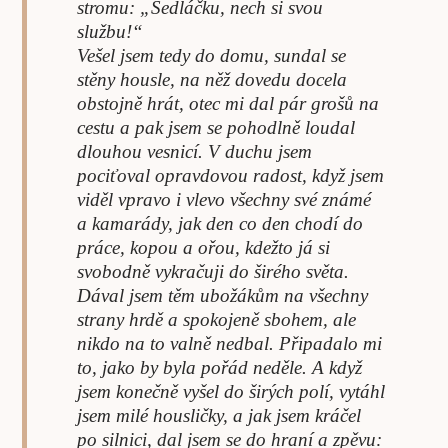
stromu: „Sedláčku, nech si svou
službu!“
Vešel jsem tedy do domu, sundal se
stěny housle, na něž dovedu docela
obstojně hrát, otec mi dal pár grošů na
cestu a pak jsem se pohodlně loudal
dlouhou vesnicí. V duchu jsem
pociťoval opravdovou radost, když jsem
viděl vpravo i vlevo všechny své známé
a kamarády, jak den co den chodí do
práce, kopou a ořou, kdežto já si
svobodně vykračuji do širého světa.
Dával jsem těm ubožákům na všechny
strany hrdě a spokojeně sbohem, ale
nikdo na to valně nedbal. Připadalo mi
to, jako by byla pořád neděle. A když
jsem konečně vyšel do širých polí, vytáhl
jsem milé housličky, a jak jsem kráčel
po silnici, dal jsem se do hraní a zpěvu: