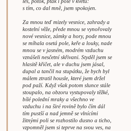
les, potok, pták i pole v květu:
s tím, co dal mně, jsem spokojen.
Za mnou teď mizely vesnice, zahrady a
kostelní věže, přede mnou se vynořovaly
nové vesnice, zámky a hory, pode mnou
se míhala osetá pole, keře a louky, nade
mnou se v jasném, modrém vzduchu
vznášeli nesčetní skřivani. Styděl jsem se
hlasitě křičet, ale v duchu jsem jásal,
dupal a tančil na stupátku, že bych byl
málem ztratil housle, které jsem držel
pod paží. Když však potom slunce stále
stoupalo, na obzoru vystupovaly těžké,
bílé polední mraky a všechno ve
vzduchu i na širé rovině bylo čím dál
tím pustší a nad jemně se vlnícími
žitnými poli se rozhostilo dusno a ticho,
vzpomněl jsem si teprve na svou ves, na