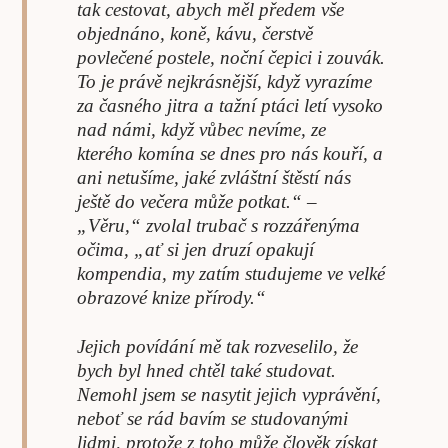
tak cestovat, abych měl předem vše
objednáno, koně, kávu, čerstvě
povlečené postele, noční čepici i zouvák.
To je právě nejkrásnější, když vyrazíme
za časného jitra a tažní ptáci letí vysoko
nad námi, když vůbec nevíme, ze
kterého komína se dnes pro nás kouří, a
ani netušíme, jaké zvláštní štěstí nás
ještě do večera může potkat.“ –
„Věru,“ zvolal trubač s rozzářenýma
očima, „ať si jen druzí opakují
kompendia, my zatím studujeme ve velké
obrazové knize přírody.“
Jejich povídání mě tak rozveselilo, že
bych byl hned chtěl také studovat.
Nemohl jsem se nasytit jejich vyprávění,
neboť se rád bavím se studovanými
lidmi, protože z toho může člověk získat