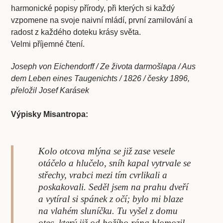
harmonické popisy přírody, při kterých si každý
vzpomene na svoje naivní mládí, první zamilování a
radost z každého doteku krásy světa.
Velmi příjemné čtení.
Joseph von Eichendorff / Ze života darmošlapa / Aus
dem Leben eines Taugenichts / 1826 / česky 1896,
přeložil Josef Karásek
Výpisky Misantropa:
Kolo otcova mlýna se již zase vesele
otáčelo a hlučelo, sníh kapal vytrvale se
střechy, vrabci mezi tím cvrlikali a
poskakovali. Seděl jsem na prahu dveří
a vytíral si spánek z očí; bylo mi blaze
na vlahém sluníčku. Tu vyšel z domu
otec, který již od božího rána hlomozil