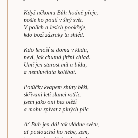
Když někomu Bůh hodně přeje,
pošle ho poutí v širý svět.
V polích a lesích pookřeje,
kdo boží zázraky tu shléd.
Kdo lenoší si doma v klidu,
neví, jak chutná jitřní chlad.
Umí jen starost mít a bídu,
a nemluvňata kolébat.
Potůčky kvapem shůry běží,
skřivani letí slunci vstříc,
jsem jako oni bez otěží
a mohu zpívat z plných plic.
Ať Bůh jen dál tak vládne světu,
ať poslouchá ho nebe, zem,