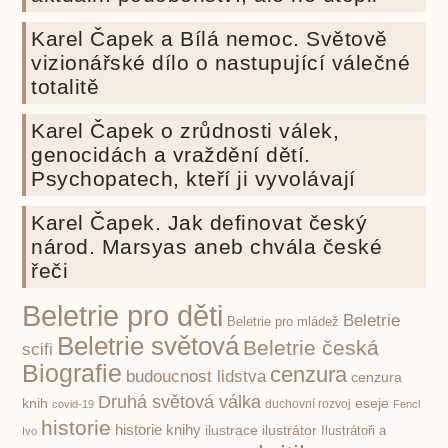
Karel Čapek a Bílá nemoc. Světově
vizionářské dílo o nastupující válečné
totalitě
Karel Čapek o zrůdnosti válek,
genocidách a vraždění dětí.
Psychopatech, kteří ji vyvolávají
Karel Čapek. Jak definovat český
národ. Marsyas aneb chvála české
řeči
Beletrie pro děti
Beletrie
Beletrie pro mládež
Beletrie světová
Beletrie česká
scifi
Biografie
cenzura
budoucnost lidstva
cenzura
Druhá světová válka
knih
eseje
covid-19
duchovní rozvoj
Fencl
historie
historie knihy
ilustrace
ilustrátor
Ilustrátoři a
Ivo