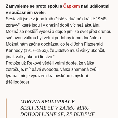
Zamysleme se proto spolu s
Čapkem
nad událostmi
v současném světě.
Sestavili jsme z jeho knih (čistě virtuálně) krátké “SMS
zprávy”, které jsou i v dnešní době víc než aktuální.
Možná se něktěří vyděsí a dojde jim, že svět před druhou
světovou válkou byl velmi podobný tomu dnešnímu.
Možná nám začne docházet, co řekl John Fitzgerald
Kennedy (1917–1963), že „lidstvo musí války ukončit,
jinak války ukončí lidstvo.“
Protože už Řekové věděli velmi dobře, že válka
zotročuje, mír dává svobodu, válka znamená zvůli
tyrana, mír je výrazem královského smýšlení.
(Héliodóros)
MIROVA SPOLUPRACE
SESLI JSME SE V ZAJMU MIRU.
DOHODLI JSME SE, ZE BUDEME