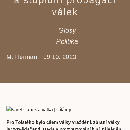
válek
Glosy
Politika
M. Herman
09.10. 2023
Pro Tolstého bylo cílem války vraždění, zbraní války
je vyzvědačství, zrada a povzbuzování k ní, přivádění