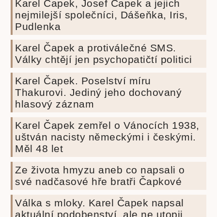
Karel Čapek, Josef Čapek a jejich
nejmilejší společníci, Dášeňka, Iris,
Pudlenka
Karel Čapek a protiválečné SMS.
Války chtějí jen psychopatičtí politici
Karel Čapek. Poselství míru
Thakurovi. Jediný jeho dochovaný
hlasový záznam
Karel Čapek zemřel o Vánocích 1938,
uštván nacisty německými i českými.
Měl 48 let
Ze života hmyzu aneb co napsali o
své nadčasové hře bratři Čapkové
Válka s mloky. Karel Čapek napsal
aktuální podobenství, ale ne utopii