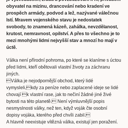
obyvatel na mizinu, drancování nebo kradení ve
prospěch armády, podvod a lež, nazývané válečnou
lstí. Mravem vojenského stavu je nedostatek
svobody, to znamená kázeň, zahálka, nevzdělanost,
krutost, nemravnost, opilství. A přes to všechno je to
mezi mnohými lidmi nejvyšší stav a mnozí ho mají v
úctě.
Válka není přírodní pohroma, po které se klaníme s úctou
před lidmi, kteří obětovali vlastní životy za záchranu
jiných.
Válka je nejodpornější obchod, který lidé
vymysleli,kdy za peníze nebo zaplacené ideje se lidé
chovají k vlastní rase, jak to nečiní žádné jiné živé
bytosti na této planetě. Není výmluvnější popis
nesmyslnosti války, než ten, když voják čte osobní
dopisy vojáka, kterého před chvíli zabil.
A hlavně neexistuje vítězná válka, existují jen poražení.