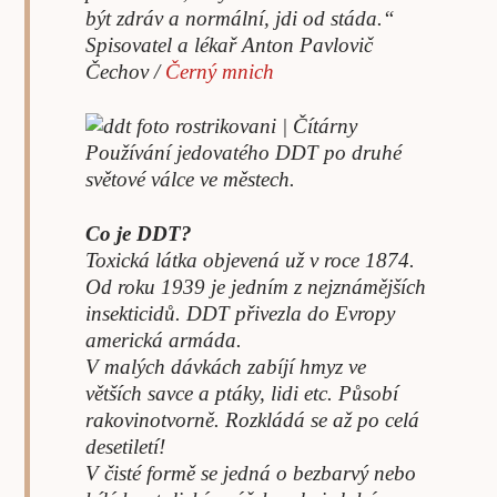
být zdráv a normální, jdi od stáda.“
Spisovatel a lékař Anton Pavlovič
Čechov /
Černý mnich
Používání jedovatého DDT po druhé
světové válce ve městech.
Co je DDT?
Toxická látka objevená už v roce 1874.
Od roku 1939 je jedním z nejznámějších
insekticidů. DDT přivezla do Evropy
americká armáda.
V malých dávkách zabíjí hmyz ve
větších savce a ptáky, lidi etc. Působí
rakovinotvorně. Rozkládá se až po celá
desetiletí!
V čisté formě se jedná o bezbarvý nebo