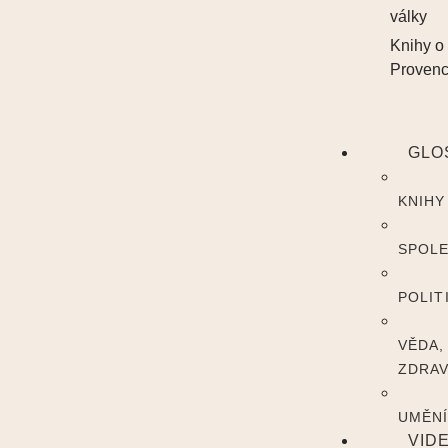
války
Knihy o
Proven
GLO
KNIHY
SPOL
POLIT
VĚDA,
ZDRAV
UMĚN
VID