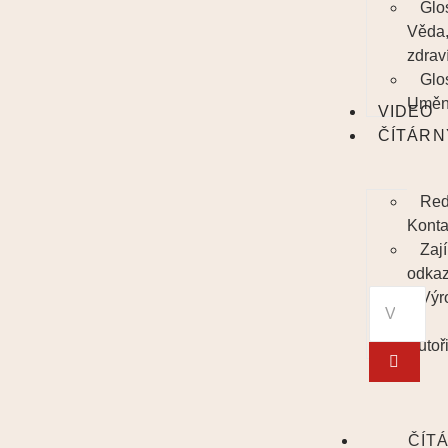
Glo
Věda
zdrav
Glo
Uměn
VIDEO
ČÍTÁRN
Red
Konta
Zaj
odka
Výr
/
Autoř
ČÍT