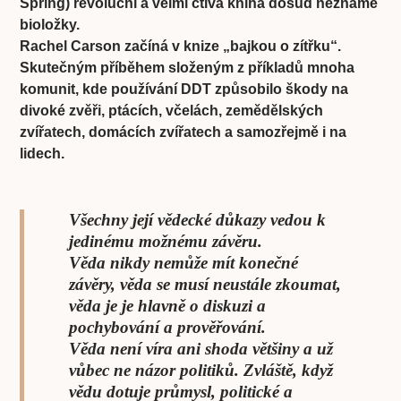
Spring) revoluční a velmi čtivá kniha dosud neznámé
bioložky.
Rachel Carson začíná v knize „bajkou o zítřku“.
Skutečným příběhem složeným z příkladů mnoha
komunit, kde používání DDT způsobilo škody na
divoké zvěři, ptácích, včelách, zemědělských
zvířatech, domácích zvířatech a samozřejmě i na
lidech.
Všechny její vědecké důkazy vedou k
jedinému možnému závěru.
Věda nikdy nemůže mít konečné
závěry, věda se musí neustále zkoumat,
věda je je hlavně o diskuzi a
pochybování a prověřování.
Věda není víra ani shoda většiny a už
vůbec ne názor politiků. Zvláště, když
vědu dotuje průmysl, politické a