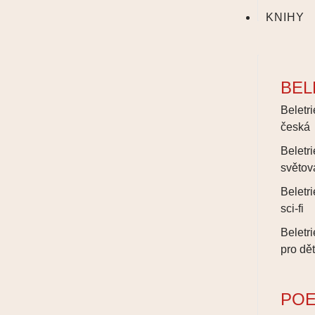
KNIHY
BEL
Beletri
česká
Beletri
světov
Beletri
sci-fi
Beletri
pro dět
POE