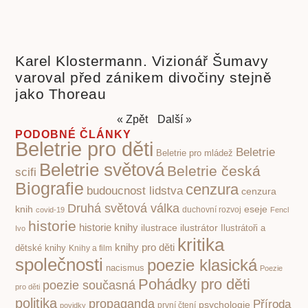
Karel Klostermann. Vizionář Šumavy
varoval před zánikem divočiny stejně
jako Thoreau
« Zpět
Další »
PODOBNÉ ČLÁNKY
Beletrie pro děti
Beletrie
Beletrie pro mládež
Beletrie světová
Beletrie česká
scifi
Biografie
cenzura
budoucnost lidstva
cenzura
Druhá světová válka
knih
eseje
covid-19
duchovní rozvoj
Fencl
historie
historie knihy
ilustrace
ilustrátor
Ilustrátoři a
Ivo
kritika
knihy pro děti
dětské knihy
Knihy a film
společnosti
poezie klasická
nacismus
Poezie
Pohádky pro děti
poezie současná
pro děti
politika
propaganda
Příroda
psychologie
první čtení
povidky