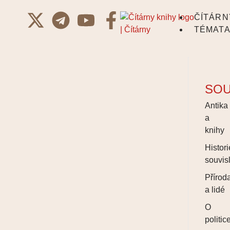
ČÍTÁRN
TÉMAT
SOU
Antika
a
knihy
Histori
souvisl
Přírod
a lidé
O
politic