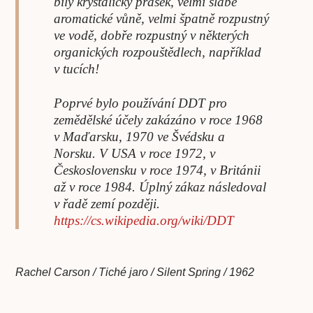
bílý krystalický prášek, velmi slabé
aromatické vůně, velmi špatně rozpustný
ve vodě, dobře rozpustný v některých
organických rozpouštědlech, například
v tucích!
Poprvé bylo používání DDT pro
zemědělské účely zakázáno v roce 1968
v Maďarsku, 1970 ve Švédsku a
Norsku. V USA v roce 1972, v
Československu v roce 1974, v Británii
až v roce 1984. Úplný zákaz následoval
v řadě zemí později.
https://cs.wikipedia.org/wiki/DDT
Rachel Carson / Tiché jaro / Silent Spring / 1962