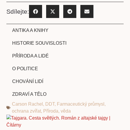
Sdílejte:
ANTIKA A KNIHY
HISTORIE SOUVISLOSTI
PŘÍRODA A LIDÉ
O POLITICE
CHOVÁNÍ LIDÍ
ZDRAVÍ A TĚLO
Carson Rachel
,
DDT
,
Farmaceutický průmysl
,
ochrana zvířat
,
Příroda
,
věda