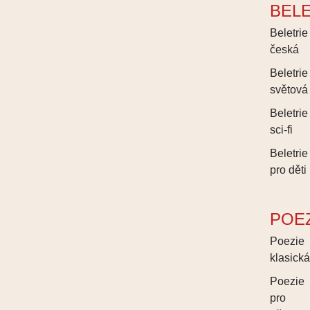
BEL
Beletrie
česká
Beletrie
světová
Beletrie
sci-fi
Beletrie
pro děti
POE
Poezie
klasick
Poezie
pro