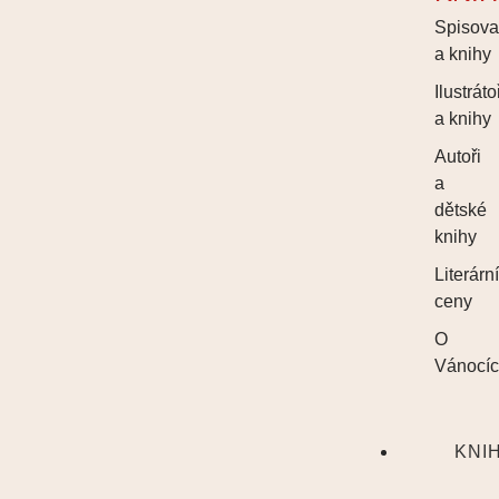
Spisova
a knihy
Ilustráto
a knihy
Autoři
a
dětské
knihy
Literárn
ceny
O
Vánocí
KNI