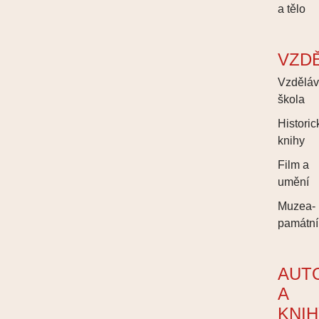
a tělo
VZD
Vzděláv
škola
Historic
knihy
Film a
umění
Muzea-
památní
AUT
A
KNI