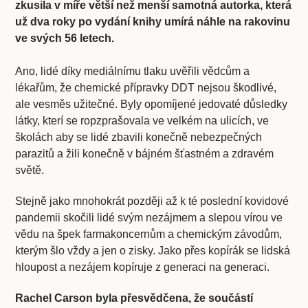
zkusila v míře větší než menší samotná autorka, která
už dva roky po vydání knihy umírá náhle na rakovinu
ve svých 56 letech.
Ano, lidé díky mediálnímu tlaku uvěřili vědcům a
lékařům, že chemické přípravky DDT nejsou škodlivé,
ale vesměs užitečné. Byly opomíjené jedovaté důsledky
látky, kterí se ropzprašovala ve velkém na ulicích, ve
školách aby se lidé zbavili konečně nebezpečných
parazitů a žili konečně v bájném šťastném a zdravém
světě.
Stejně jako mnohokrát později až k té poslední kovidové
pandemii skočili lidé svým nezájmem a slepou vírou ve
vědu na špek farmakoncernům a chemickým závodům,
kterým šlo vždy a jen o zisky. Jako přes kopírák se lidská
hloupost a nezájem kopíruje z generaci na generaci.
Rachel Carson byla přesvědčena, že součástí