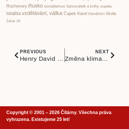
Rusko
Rozhovory
socialismus
Spisovatelé a knihy
stupidita
válka
vzdělávání,
totalita
Čapek Karel
škola
čtenářství
Žáček Jiří
PREVIOUS
NEXT
Henry David Thoreau. Cestopis Mainské lesy je nebezpečně nakažlivý svým způsobem myšlení
Změna klimatu? Jak se ochrana přírody změnila na totalitní zelenou tyranii a podvod GreenDeal
Copyright © 2001 – 2026 Čítárny. Všechna práva
vyhrazena. Existujeme 25 let!