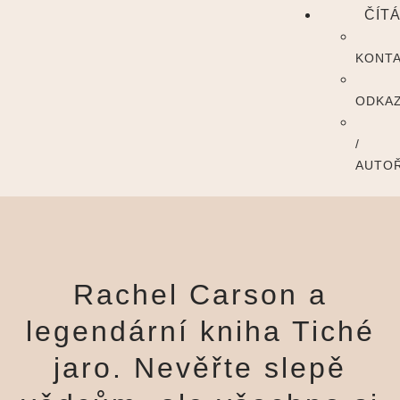
ČÍT
KONT
ODKA
/
AUTOŘ
Rachel Carson a
legendární kniha Tiché
jaro. Nevěřte slepě