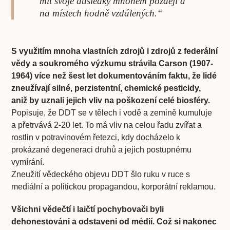
mít svoje důsledky mnohem později a
na místech hodně vzdálených.“
S využitím mnoha vlastních zdrojů i zdrojů z federální
vědy a soukromého výzkumu strávila Carson (1907-
1964) více než šest let dokumentováním faktu, že lidé
zneužívají silné, perzistentní, chemické pesticidy,
aniž by uznali jejich vliv na poškození celé biosféry.
Popisuje, že DDT se v tělech i vodě a zemině kumuluje
a přetrvává 2-20 let. To má vliv na celou řadu zvířat a
rostlin v potravinovém řetezci, kdy docházelo k
prokázané degeneraci druhů a jejich postupnému
vymírání.
Zneužití vědeckého objevu DDT šlo ruku v ruce s
mediální a politickou propagandou, korporátní reklamou.
Všichni vědečtí i laičtí pochybovači byli
dehonestováni a odstaveni od médií. Což si nakonec