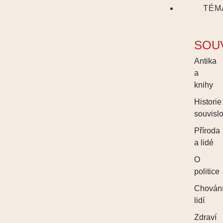
TÉM
SOU
Antika
a
knihy
Historie
souvislo
Příroda
a lidé
O
politice
Chován
lidí
Zdraví