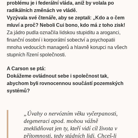
problému je i federální vláda, aniž by volala po
radikálních změnách ve vládě.
Vyzývala své čtenáře, aby se zeptali: „Kdo a o čem
mluví a proč? Neboli Cui bono, kdo má z toho zisk!
Za jádro pudla označila lidskou stupiditu a aroganci,
finanční osobní i korporátní sobectví a psychopatii
mnoha vedoucích managerů a hlavně korupci na všech
stupních řízení společnosti.
A Carson se ptá:
Dokážeme ovládnout sebe i společnost tak,
abychom byli rovnocennou součástí pozemských
systémů?
„Úvahy o nervózním věku vyčerpanosti,
degeneraci apod. mohou vážně
zneklidňovat jen ty, kteří vidí cíl života v
přítomnosti, tedy stádních lidi. Chceš-li