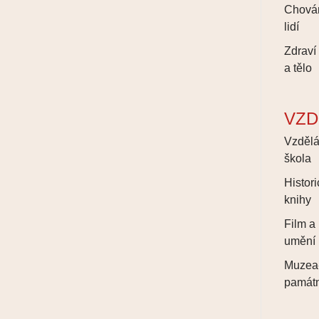
Chová
lidí
Zdraví
a tělo
VZD
Vzdělá
škola
Histor
knihy
Film a
umění
Muzea
památn