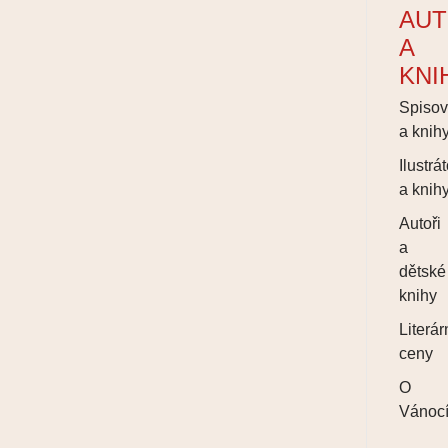
AUT
A
KNI
Spisov
a knih
Ilustrát
a knih
Autoři
a
dětské
knihy
Literár
ceny
O
Vánoc