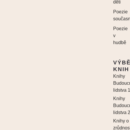
děti
Poezie
součas
Poezie
v
hudbě
VÝB
KNIH
Knihy
Budouc
lidstva 
Knihy
Budouc
lidstva 
Knihy o
zrůdnos