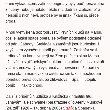
oním vykradačem, zatímco originály byly buď nenávratně
zničeny, nebo je někdo někde má dodnes „založené“ a
nejspíš o nich neví, protože by je jinak, říkám si, přece
prodal.
Mnou vymyšlená dobrodružství Prvních kluků na Marsu,
což je jakási space opera, se ovšem podstatně odklánějí
od pánů Jahody i Steklače a záměrně jsou burleskní, i
když jsem vyústění naladil pochmurně. Za fanfár se ti
hrdinové na konci vracejí na Zem poté, co si na Marsu
užili válku s „ďábelským“ doktorem, a pitomé lidstvo si při
vítání samozvaných vyslanců ani nevšimne, že borci v
rámci elánu marsovskou civilizaci jen tak mimochodem
poněkud převálcovali, ba zlikvidovali. Spálili, utopili,
pohřbili, i tak to chodí.
Další z příběhů Nudlička a Knížtička (infantilní titul,
uznávám, ale schválně) parafrázuje dílo Aleny Munkové
(24. září 1926 – 14. dubna 2008)
Štaflík
a Špagetka.