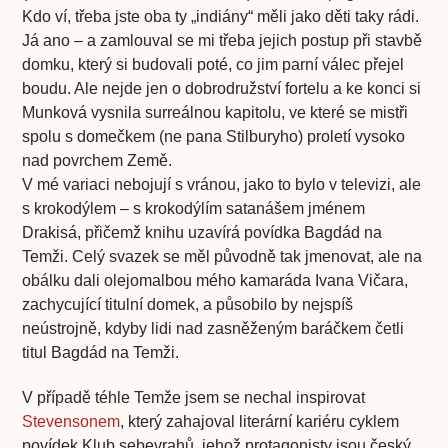
Kdo ví, třeba jste oba ty „indiány“ měli jako děti taky rádi.
Já ano – a zamlouval se mi třeba jejich postup při stavbě
domku, který si budovali poté, co jim parní válec přejel
boudu. Ale nejde jen o dobrodružství fortelu a ke konci si
Munková vysnila surreálnou kapitolu, ve které se mistři
spolu s domečkem (ne pana Stilburyho) proletí vysoko
nad povrchem Země.
V mé variaci nebojují s vránou, jako to bylo v televizi, ale
s krokodýlem – s krokodýlím satanášem jménem
Drakisá, přičemž knihu uzavírá povídka Bagdád na
Temži. Celý svazek se měl původně tak jmenovat, ale na
obálku dali olejomalbou mého kamaráda Ivana Vičara,
zachycující titulní domek, a působilo by nejspíš
neústrojně, kdyby lidi nad zasněženým baráčkem četli
titul Bagdád na Temži.
V případě téhle Temže jsem se nechal inspirovat
Stevensonem
, který zahajoval literární kariéru cyklem
povídek Klub sebevrahů, jehož protagonisty jsou český