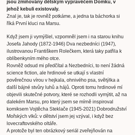
jsou zmiňovány dětským vypravěčem Domku, v
jehož kebuli existovaly.
Znal je, tak je rovněž potkáme, a jedna ta báchorka si
říká První kluci na Marsu.
Když jsem ji vymýšlel, vzpomněl jsem i na starou knihu
Josefa Jahody (1872-1946) Dva nezbedníci (1947),
ilustrovanou Františkem Rolečkem, která taky patřila k
oblíbenkyním mého otce.
Rovněž odsud mi předčítal a Nezbedníci, to není žádná
science fiction, ale hrdinové se utkají s vlastní
pověrečnou vírou v hejkala, ohnivého psa, světýlka a
další bájné stvůry luhů a hájů. Oproti tomu hrdinové mí
objevili skutečné potvory, které se rozhodli vymýtit, až na
dalekém Marsu, pro který jsem se mírně inspiroval
komiksem Vojtěcha Steklače (1945-2021) Dobrodružství
Mořských vlků: v dětství jsem jej vzýval, i když bez
lovecraftovského oltáře.
A protože byl ten obrázkový seriál zveřejňován na