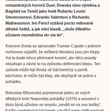
romantických hororů Duel, Dneska ráno výměna a
Bagdád na Temži jako hold Robertu Louisi
Stevensonovi, Edvardu Valentovi a Richardu
Mathesonovi. Ivo Fencl vzdává poctu milované
dětské četbě, a jak míní klasik,
„duše tříletého
zůstane nezměněna do sta let“.
Koncem života se spisovatel Truman Capote v jednom
rozhovoru vyjádřil, že veškerá literatura jsou jen klepy.
Asi to bude lehce přehnané tvrzení, ale něco pravdy
obsahuje a závisí to na způsobu definování klepu. Ten
způsob může být široký až báchorečný a jasně,
báchorka, to může být klep, ale obyčejně se jedná o
pohádku.
Bohuslav Březovský pojmenoval jednu ze svých
dětských knih Nepovídej pohádky (1970) a sousloví v
titulu bývá užíváno ve smyslu „nevěš mi na nos bulíky“.
Knížku podobných báchorek a bulíků jsem chtěl sestavit