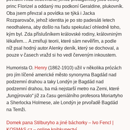
princ Florizel a oddaný mu podkoní Geraldine, plukovník.
Oba jsem převzal a povídka se týká i Jacka
Rozparovače, jehož identita je po sto padesáti letech
neodhalena, aby došlo na řadu spekulací ohledně toho,
kým byl. Zda příslušníkem královské rodiny, královniným
lékařem… A zmiňuji teorii, které sám nevěřím, a podle
níž psal hodný autor Alenky deník, který se dochoval, a
pouze v časech vražd si ho vedl červeným inkoustem.
Humorista O.
Henry
(1862-1910) užil v několika prózách
pro jím líčené americké město synonyma Bagdád nad
podzemní drahou a taky Londýn je Bagdád nad
podzemní drahou, ba má nejstarší metro na Zemi, které
„fungýrovalo“ již za času geniálního profesora Moriartyho
a Sherlocka Holmese, ale Londýn je prvořadě Bagdád
na Temži.
Domek pana Stilburyho a jiné báchorky – Ivo Fencl |
KOSMAS.cz – online knihkupectví