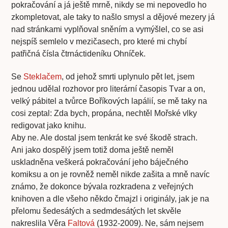
pokračování a já ještě mrně, nikdy se mi nepovedlo ho
zkompletovat, ale taky to našlo smysl a dějové mezery já
nad stránkami vyplňoval sněním a vymýšlel, co se asi
nejspíš semlelo v mezičasech, pro které mi chybí
patřičná čísla čtrnáctideníku Ohníček.
Se
Steklačem
, od jehož smrti uplynulo pět let, jsem
jednou udělal rozhovor pro literární časopis Tvar a on,
velký pábitel a tvůrce Boříkových lapálií, se mě taky na
cosi zeptal: Zda bych, propána, nechtěl Mořské vlky
redigovat jako knihu.
Aby ne. Ale dostal jsem tenkrát ke své škodě strach.
Ani jako dospělý jsem totiž doma ještě neměl
uskladněna veškerá pokračování jeho báječného
komiksu a on je rovněž neměl nikde zašita a mně navíc
známo, že dokonce bývala rozkradena z veřejných
knihoven a dle všeho někdo čmajzl i originály, jak je na
přelomu šedesátých a sedmdesátých let skvěle
nakreslila Věra
Faltová
(1932-2009). Ne, sám nejsem