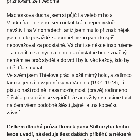
přiznávám, že i vědomě.
Machorkova ducha jsem si půjčil a velebím ho a
Vladimíra Thieleho jsem několikrát i nepomyslně
navštívil na Vinohradech, aniž jsem mu to přiznal; nějak
jsem na to pokaždé zapomněl, nebo jsem to spíš
nepovažoval za podstatné. Všichni se někde inspirujeme
– a rozdíl mezi mých a jeho prací ostatně bude značný,
nemám se proč stydět a dotvrdil by tu věc každý, kdo by
obě díla srovnal.
Ve svém jsem Thielově práci složil mírný hold, a zatímco
tam se jedná o vzpomínky na Valentu (1901-1978), já
píšu o naší rodině, nesamozřejmosti (právě) rodinného
štěstí a pokouším se vyjádřit, že ani vždy nemusíme tušit,
na čem všem podobné štěstí „tajně“ a „na kopečku“
závisí.
Celkem dlouhá próza Domek pana Stilburyho knihu
letos uvádí, následuje šest dalších příběhů a některé