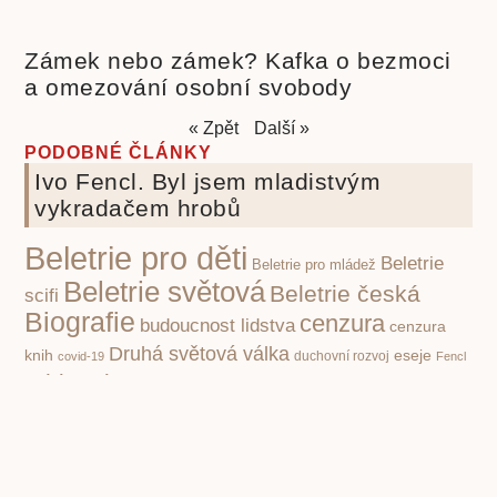
Zámek nebo zámek? Kafka o bezmoci
a omezování osobní svobody
« Zpět
Další »
PODOBNÉ ČLÁNKY
Ivo Fencl. Byl jsem mladistvým
vykradačem hrobů
Beletrie pro děti
Beletrie
Beletrie pro mládež
Beletrie světová
Beletrie česká
scifi
Biografie
cenzura
budoucnost lidstva
cenzura
Druhá světová válka
knih
eseje
covid-19
duchovní rozvoj
Fencl
historie
historie knihy
ilustrace
ilustrátor
Ilustrátoři a
Ivo
kritika
knihy pro děti
dětské knihy
Knihy a film
společnosti
poezie klasická
nacismus
Poezie
Pohádky pro děti
poezie současná
pro děti