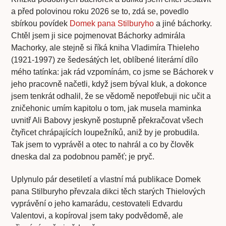
a před polovinou roku 2026 se to, zdá se, povedlo
sbírkou povídek
Domek pana Stilburyho
a jiné báchorky.
Chtěl jsem ji sice pojmenovat Báchorky admirála
Machorky, ale stejně si říká kniha Vladimíra Thieleho
(1921-1997) ze šedesátých let, oblíbené literární dílo
mého tatínka: jak rád vzpomínám, co jsme se Báchorek v
jeho pracovně načetli, když jsem býval kluk, a dokonce
jsem tenkrát odhalil, že se vědomě nepotřebuji nic učit a
zničehonic umím kapitolu o tom, jak musela maminka
uvnitř Ali Babovy jeskyně postupně překračovat všech
čtyřicet chrápajících loupežníků, aniž by je probudila.
Tak jsem to vyprávěl a otec to nahrál a co by člověk
dneska dal za podobnou paměť; je pryč.
Uplynulo pár desetiletí a vlastní má publikace Domek
pana Stilburyho převzala dikci těch starých Thielových
vyprávění o jeho kamarádu, cestovateli Edvardu
Valentovi, a kopíroval jsem taky podvědomě, ale