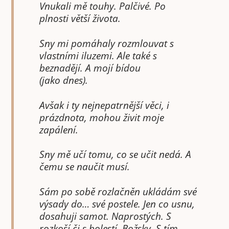
Vnukali mě touhy. Palčivé. Po
plnosti větší života.
Sny mi pomáhaly rozmlouvat s
vlastními iluzemi. Ale také s
beznadějí. A mojí bídou
(jako dnes).
Avšak i ty nejnepatrnější věci, i
prázdnota, mohou živit moje
zapálení.
Sny mě učí tomu, co se učit nedá. A
čemu se naučit musí.
Sám po sobě rozlačněn ukládám své
výsady do… své postele. Jen co usnu,
dosahuji samot. Naprostých. S
rozkoší či s bolestí. Božsky. S tím