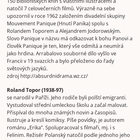
150 bibliofilských knih s vlastními ilustracemi a
natočil 7 celovečerních filmů. Výrazně na sebe
upozornil v roce 1962 založením divadelní skupiny
Mouvement Panique (Hnutí Panika) spolu s
Rolandem Toporem a Alejandrem Jodorowským.
Slovo Panique v názvu má odkazovat k bohu Panovi a
člověk Panique je ten, který vše odmítá a neumírá
jako hrdina. Arrabalovo souborné dílo vyšlo ve
Francii v 19 svazcích a bylo přeloženo do řady
světových jazyků.
zdroj http://absurdnidrama.wz.cz/
Roland Topor (1938-97)
se narodil v Paříži. Jeho rodiče byli polští emigranti.
Vystudoval střední umleckou školu a začal malovat.
Přispíval do mnoha známých novin a časopisů.
Ilustruje a kreslí komiksy. Píše povídky, je autorem
románu „Erika“. Spolupracoval s filmaři, mj. i s
Felinim. Režisér Polanský natočil podle jednoho jeho