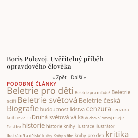
Boris Polevoj. Uvěřitelný příběh
opravdového člověka
« Zpět
Další »
PODOBNÉ ČLÁNKY
Beletrie pro děti
Beletrie
Beletrie pro mládež
Beletrie světová
Beletrie česká
scifi
Biografie
cenzura
budoucnost lidstva
cenzura
Druhá světová válka
knih
eseje
duchovní rozvoj
covid-19
historie
historie knihy
ilustrace
ilustrátor
Fencl Ivo
kritika
knihy pro děti
Ilustrátoři a dětské knihy
Knihy a film