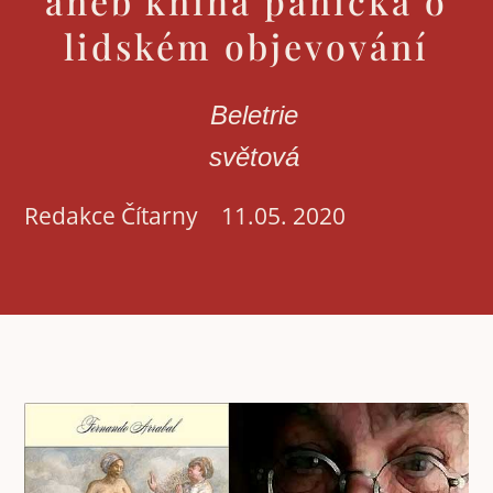
aneb kniha panická o
lidském objevování
Beletrie
světová
Redakce Čítarny
11.05. 2020