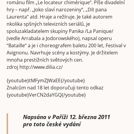
románu film „Le locateur chimérique“. Píše divadelní
hry – např. „Joko slaví narozeniny“, „Dít pana
Laurenta” atd. Hraje a režíruje. Je také autorem
nkolika spšných televizních seriálů, je
spoluzakladatelem skupiny Panika /La Panique/
(vedle Arrabala a Jodorowského), napsal operu
“Bataille“ a je i choreografem baletu 200 let, Festival v
Avignonu. Navrhuje scény a kostýmy. Je držitelem
mnoha prestižních světových cen.
zdroj http://www.dilia.cz/
{youtube}tMFymZJWaEE{/youtube}
Znalcům nad 18 let doporučuji tento odkaz
{youtube}VerCN2daYGQ{/youtube}
Napsáno v Paříži 12. března 2011
pro toto české vydání