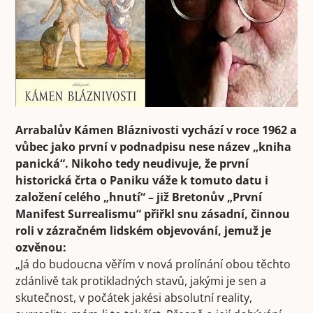
Arrabalův Kámen Bláznivosti vychází v roce 1962 a
vůbec jako první v podnadpisu nese název „kniha
panická“. Nikoho tedy neudivuje, že první
historická črta o Paniku váže k tomuto datu i
založení celého „hnutí“ – již Bretonův „První
Manifest Surrealismu“ přiřkl snu zásadní, činnou
roli v zázračném lidském objevování, jemuž je
ozvěnou:
„Já do budoucna věřím v nová prolínání obou těchto
zdánlivě tak protikladných stavů, jakými je sen a
skutečnost, v počátek jakési absolutní reality,