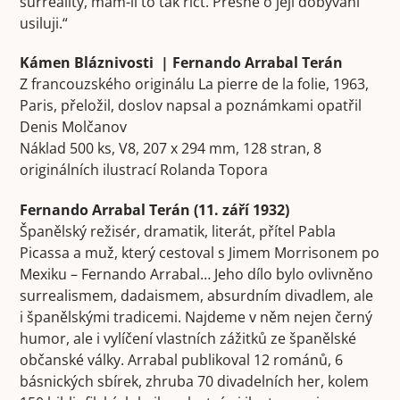
surreality, mám-li to tak říct. Přesně o její dobývání
usiluji.“
Kámen Bláznivosti | Fernando Arrabal Terán
Z francouzského originálu La pierre de la folie, 1963,
Paris, přeložil, doslov napsal a poznámkami opatřil
Denis Molčanov
Náklad 500 ks, V8, 207 x 294 mm, 128 stran, 8
originálních ilustrací Rolanda Topora
Fernando Arrabal Terán (11. září 1932)
Španělský režisér, dramatik, literát, přítel Pabla
Picassa a muž, který cestoval s Jimem Morrisonem po
Mexiku – Fernando Arrabal… Jeho dílo bylo ovlivněno
surrealismem, dadaismem, absurdním divadlem, ale
i španělskými tradicemi. Najdeme v něm nejen černý
humor, ale i vylíčení vlastních zážitků ze španělské
občanské války. Arrabal publikoval 12 románů, 6
básnických sbírek, zhruba 70 divadelních her, kolem