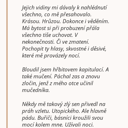
Jejich vidiny mi dávaly k nahlédnutí
všechno, co mě přesahovalo.
Krásou. Hrůzou. Dokonce i věděním.
Má bytost si při probuzení přála
všechno tiše uchovat. V
nekonečnosti. Či ve zmatení.
Pochopit ty hlasy, skvostné i děsivé,
které mě provázely nocí.
Bloudil jsem hřbitovem kapitulací. A
také mučení. Páchal zas a znovu
zločin, jenž z mého otce učinil
mučedníka.
Někdy mě takový zlý sen přivedl na
práh vzletu. Utopického. Ale hlavně
pádu. Buřiči, básníci kroužili svou
mocí kolem mne. Užívali noci.