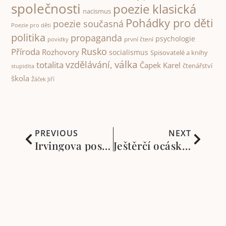
společnosti
poezie klasická
nacismus
Pohádky pro děti
poezie současná
Poezie pro děti
politika
propaganda
psychologie
první čtení
povidky
Rusko
Příroda
Rozhovory
socialismus
Spisovatelé a knihy
válka
vzdělávání,
totalita
Čapek Karel
čtenářství
stupidita
škola
Žáček Jiří
PREVIOUS
NEXT
Irvingova poslední noc na Klikaté řece. Otrocký život dřevařů v Americe v 19. století
Ještěrčí ocásky. Příběh vypráví nenarozený chlapec, existující v lůně své matky