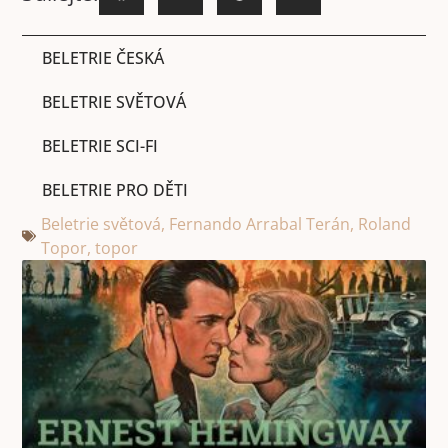
BELETRIE ČESKÁ
BELETRIE SVĚTOVÁ
BELETRIE SCI-FI
BELETRIE PRO DĚTI
Beletrie světová
,
Fernando Arrabal Terán
,
Roland
Topor
,
topor