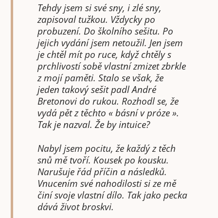
Tehdy jsem si své sny, i zlé sny,
zapisoval tužkou. Vždycky po
probuzení. Do školního sešitu. Po
jejich vydání jsem netoužil. Jen jsem
je chtěl mít po ruce, když chtěly s
prchlivostí sobě vlastní zmizet zbrkle
z mojí paměti. Stalo se však, že
jeden takový sešit padl André
Bretonovi do rukou. Rozhodl se, že
vydá pět z těchto « básní v próze ».
Tak je nazval. Že by intuice?
Nabyl jsem pocitu, že každý z těch
snů mě tvoří. Kousek po kousku.
Narušuje řád příčin a následků.
Vnucením své nahodilosti si ze mě
činí svoje vlastní dílo. Tak jako pecka
dává život broskvi.